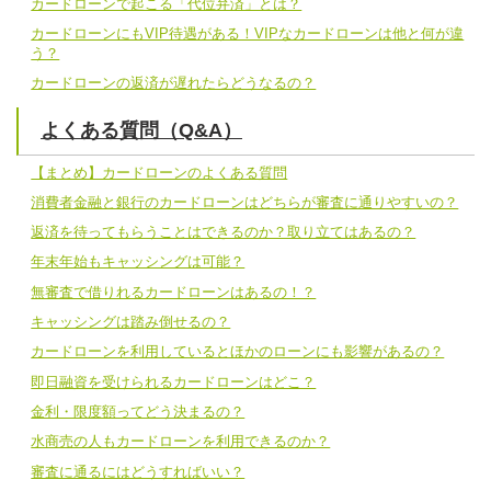
カードローンで起こる「代位弁済」とは？
カードローンにもVIP待遇がある！VIPなカードローンは他と何が違
う？
カードローンの返済が遅れたらどうなるの？
よくある質問（Q&A）
【まとめ】カードローンのよくある質問
消費者金融と銀行のカードローンはどちらが審査に通りやすいの？
返済を待ってもらうことはできるのか？取り立てはあるの？
年末年始もキャッシングは可能？
無審査で借りれるカードローンはあるの！？
キャッシングは踏み倒せるの？
カードローンを利用しているとほかのローンにも影響があるの？
即日融資を受けられるカードローンはどこ？
金利・限度額ってどう決まるの？
水商売の人もカードローンを利用できるのか？
審査に通るにはどうすればいい？