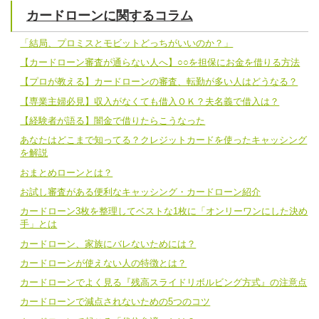
カードローンに関するコラム
「結局、プロミスとモビットどっちがいいのか？」
【カードローン審査が通らない人へ】○○を担保にお金を借りる方法
【プロが教える】カードローンの審査、転勤が多い人はどうなる？
【専業主婦必見】収入がなくても借入ＯＫ？夫名義で借入は？
【経験者が語る】闇金で借りたらこうなった
あなたはどこまで知ってる？クレジットカードを使ったキャッシング
を解説
おまとめローンとは？
お試し審査がある便利なキャッシング・カードローン紹介
カードローン3枚を整理してベストな1枚に「オンリーワンにした決め
手」とは
カードローン、家族にバレないためには？
カードローンが使えない人の特徴とは？
カードローンでよく見る『残高スライドリボルビング方式』の注意点
カードローンで減点されないための5つのコツ