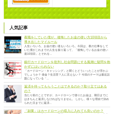
人気記事
夜職をしていた僕が、後悔したお金の使い方10項目から
導き出したマイルール
人生いろいろ、お金の使い道もいろいろ。今回は、夜の仕事をして
いた僕がこれまでの人生を振り返って、「後悔しているお金の使い
道10項目」とそれを...
銀行カードローンを批判し社会問題にする風潮に疑問を抱
かずにはいられない
「カードローン・キャッシング」と聞くとどういったことが浮かぶ
でしょうか？ 借金？生活苦？人に言えない？ 今回のテーマは最近話
題になっている「...
返済を待ってもらうことはできるのか？取り立てはある
の？
当たり前のことですが、カードローンで借りたお金は、期日までに
はきちんと返済しなければなりません。 しかし、様々な理由で決め
られた日までに返済...
「副業」はカードローンの収入に入れても良いのか？