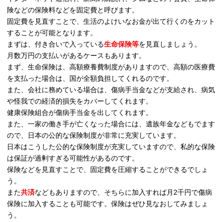
険などの保険料などを固定費と呼びます。
固定費を見直すことで、生活のよけいなお金が出て行くのをカット
することが可能となります。
まずは、付き合いで入っている
生命保険等
を見直しましょう。
月数万円の支払いがあるケースもあります。
まず、生命保険は、高額療養費制度がありますので、高額の医療費
を支払った場合は、国が全額負担してくれるのです。
また、会社に務めている場合は、傷病手当金などが支給され、病気
や怪我での経済的損失をカバーしてくれます。
健康保険組合が傷病手当金を出してくれます。
また、一家の働き手が亡くなった場合には、遺族年金などもでます
ので、日本の公的な保険制度が非常に充実しています。
日本はこうした公的な保険制度が充実していますので、私的な保険
は保証が過剰すぎる可能性があるのです。
保険などを見直すことで、固定費を圧縮することができるでしょ
う。
また
共済
などもありますので、そちらに加入すれば月2千円で傷病
保険に加入することも可能です。保険はぜひ見なおしてみましょ
う。