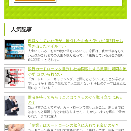
人気記事
夜職をしていた僕が、後悔したお金の使い方10項目から
導き出したマイルール
人生いろいろ、お金の使い道もいろいろ。今回は、夜の仕事をして
いた僕がこれまでの人生を振り返って、「後悔しているお金の使い
道10項目」とそれを...
銀行カードローンを批判し社会問題にする風潮に疑問を抱
かずにはいられない
「カードローン・キャッシング」と聞くとどういったことが浮かぶ
でしょうか？ 借金？生活苦？人に言えない？ 今回のテーマは最近話
題になっている「...
返済を待ってもらうことはできるのか？取り立てはある
の？
当たり前のことですが、カードローンで借りたお金は、期日までに
はきちんと返済しなければなりません。 しかし、様々な理由で決め
られた日までに返済...
「副業」はカードローンの収入に入れても良いのか？
カードローン審査において重要なのが、「年収」です。年収は月収