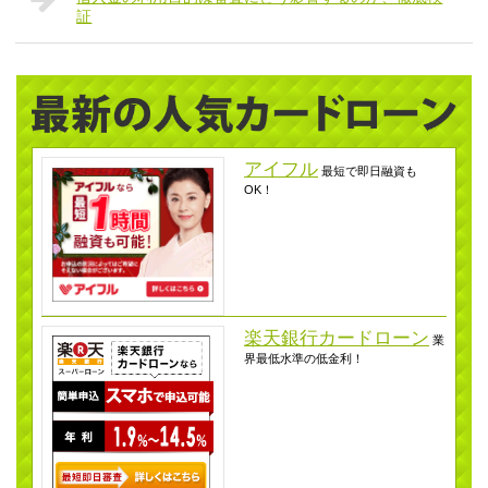
証
アイフル
最短で即日融資も
OK！
楽天銀行カードローン
業
界最低水準の低金利！