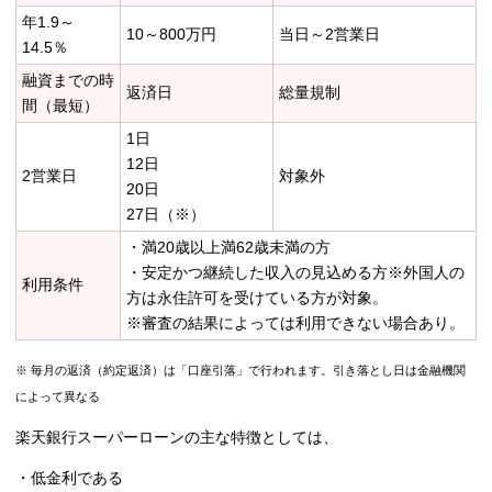
年1.9～
10～800万円
当日～2営業日
14.5％
融資までの時
返済日
総量規制
間（最短）
1日
12日
2営業日
対象外
20日
27日（※）
・満20歳以上満62歳未満の方
・安定かつ継続した収入の見込める方※外国人の
利用条件
方は永住許可を受けている方が対象。
※審査の結果によっては利用できない場合あり。
※ 毎月の返済（約定返済）は「口座引落」で行われます。引き落とし日は金融機関
によって異なる
楽天銀行スーパーローンの主な特徴としては、
・低金利である