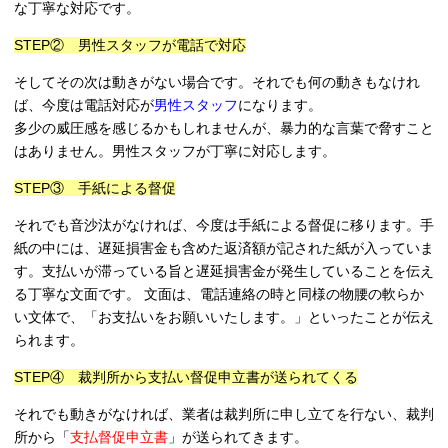
な丁寧な対応です。
STEP② 男性スタッフが電話で対応
そしてその次は動きがない場合です。それでも何の動きもなけれ
ば、今度は電話対応が
男性スタッフ
になります。
多少の威圧感を感じるかもしれませんが、暴力的な言葉で脅すこと
はありません。男性スタッフが丁寧に対応します。
STEP③ 手紙による督促
それでも音沙汰がなければ、今度は手紙による督促に移ります。手
紙の中には、遅延損害金も含めた返済額が記された紙が入っていま
す。支払いが滞っている旨と遅延損害金が発生していることを伝え
る丁寧な文面です。 文面は、電話連絡の時と同様の物腰の軟らか
い文体で、「お支払いをお願いいたします。」といったことが伝え
られます。
STEP④ 裁判所から支払い督促申立書が送られてくる
それでも動きがなければ、業者は裁判所に申し立てを行ない、裁判
所から「
支払督促申立書
」が送られてきます。