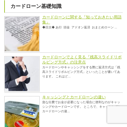
カードローン基礎知識
カードローンに関する『知っておきたい用語
集』
◆目次◆ あ行 頭金 アドオン返済 おまとめローン ...
カードローンでよく見る『残高スライドリボ
ルビング方式』の注意点
カードローンやキャッシングをする際に返済方式は「残
高スライドリボルビング方式」といったことが書いてあ
ります。 これはど...
キャッシングとカードローンの違い
急な出費でお金が必要になった場合に便利なのがキャッ
シングやカードローンです。 ところで、キャッシングと
カードローンの違...