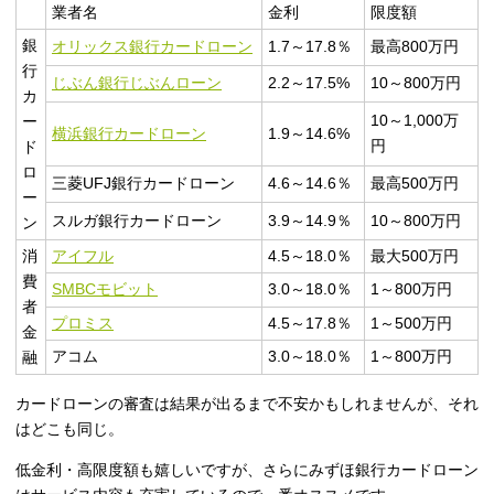
業者名
金利
限度額
銀
オリックス銀行カードローン
1.7～17.8％
最高800万円
行
じぶん銀行じぶんローン
2.2～17.5%
10～800万円
カ
10～1,000万
ー
横浜銀行カードローン
1.9～14.6%
円
ド
ロ
三菱UFJ銀行カードローン
4.6～14.6％
最高500万円
ー
スルガ銀行カードローン
3.9～14.9％
10～800万円
ン
消
アイフル
4.5～18.0％
最大500万円
費
SMBCモビット
3.0～18.0％
1～800万円
者
プロミス
4.5～17.8％
1～500万円
金
アコム
3.0～18.0％
1～800万円
融
カードローンの審査は結果が出るまで不安かもしれませんが、それ
はどこも同じ。
低金利・高限度額も嬉しいですが、さらにみずほ銀行カードローン