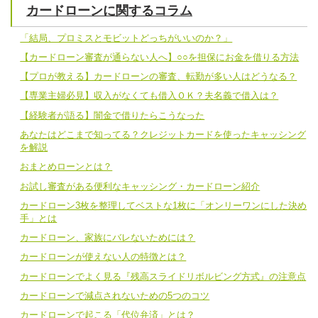
カードローンに関するコラム
「結局、プロミスとモビットどっちがいいのか？」
【カードローン審査が通らない人へ】○○を担保にお金を借りる方法
【プロが教える】カードローンの審査、転勤が多い人はどうなる？
【専業主婦必見】収入がなくても借入ＯＫ？夫名義で借入は？
【経験者が語る】闇金で借りたらこうなった
あなたはどこまで知ってる？クレジットカードを使ったキャッシング
を解説
おまとめローンとは？
お試し審査がある便利なキャッシング・カードローン紹介
カードローン3枚を整理してベストな1枚に「オンリーワンにした決め
手」とは
カードローン、家族にバレないためには？
カードローンが使えない人の特徴とは？
カードローンでよく見る『残高スライドリボルビング方式』の注意点
カードローンで減点されないための5つのコツ
カードローンで起こる「代位弁済」とは？