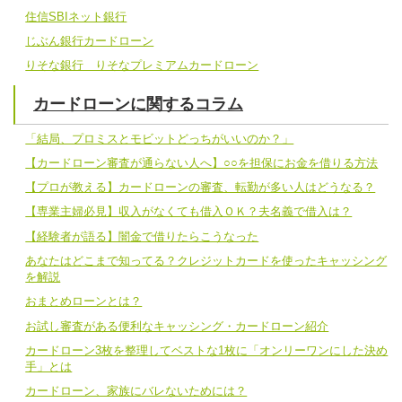
住信SBIネット銀行
じぶん銀行カードローン
りそな銀行 りそなプレミアムカードローン
カードローンに関するコラム
「結局、プロミスとモビットどっちがいいのか？」
【カードローン審査が通らない人へ】○○を担保にお金を借りる方法
【プロが教える】カードローンの審査、転勤が多い人はどうなる？
【専業主婦必見】収入がなくても借入ＯＫ？夫名義で借入は？
【経験者が語る】闇金で借りたらこうなった
あなたはどこまで知ってる？クレジットカードを使ったキャッシング
を解説
おまとめローンとは？
お試し審査がある便利なキャッシング・カードローン紹介
カードローン3枚を整理してベストな1枚に「オンリーワンにした決め
手」とは
カードローン、家族にバレないためには？