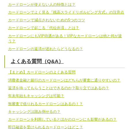
カードローンが使えない人の特徴とは？
カードローンでよく見る『残高スライドリボルビング方式』の注意点
カードローンで減点されないための5つのコツ
カードローンで起こる「代位弁済」とは？
カードローンにもVIP待遇がある！VIPなカードローンは他と何が違
う？
カードローンの返済が遅れたらどうなるの？
よくある質問（Q&A）
【まとめ】カードローンのよくある質問
消費者金融と銀行のカードローンはどちらが審査に通りやすいの？
返済を待ってもらうことはできるのか？取り立てはあるの？
年末年始もキャッシングは可能？
無審査で借りれるカードローンはあるの！？
キャッシングは踏み倒せるの？
カードローンを利用しているとほかのローンにも影響があるの？
即日融資を受けられるカードローンはどこ？