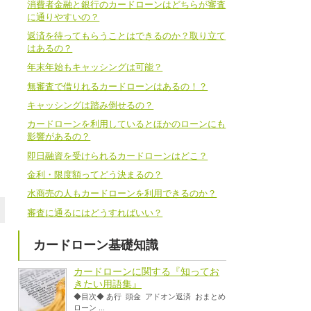
消費者金融と銀行のカードローンはどちらが審査
に通りやすいの？
返済を待ってもらうことはできるのか？取り立て
はあるの？
年末年始もキャッシングは可能？
無審査で借りれるカードローンはあるの！？
キャッシングは踏み倒せるの？
カードローンを利用しているとほかのローンにも
影響があるの？
即日融資を受けられるカードローンはどこ？
金利・限度額ってどう決まるの？
水商売の人もカードローンを利用できるのか？
審査に通るにはどうすればいい？
カードローン基礎知識
カードローンに関する『知ってお
きたい用語集』
◆目次◆ あ行 頭金 アドオン返済 おまとめ
ローン ...