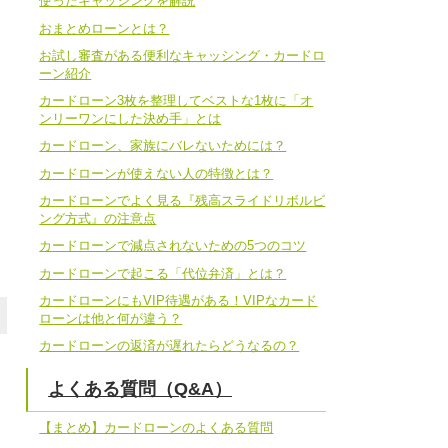
使ったキャッシングを解説
おまとめローンとは？
お試し審査がある便利なキャッシング・カードロ
ーン紹介
カードローン3枚を整理してベストな1枚に「オ
ンリーワンにした決め手」とは
カードローン、家族にバレないためには？
カードローンが使えない人の特徴とは？
カードローンでよく見る『残高スライドリボルビ
ング方式』の注意点
カードローンで減点されないための5つのコツ
カードローンで起こる「代位弁済」とは？
カードローンにもVIP待遇がある！VIPなカード
ローンは他と何が違う？
カードローンの返済が遅れたらどうなるの？
よくある質問（Q&A）
【まとめ】カードローンのよくある質問