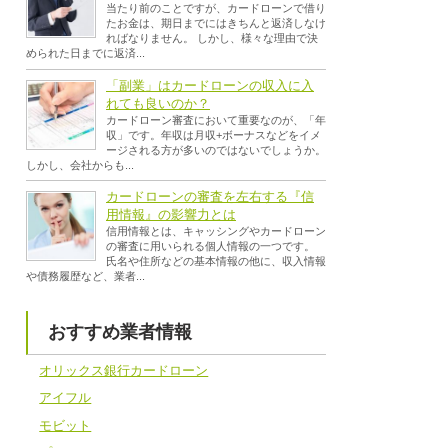
当たり前のことですが、カードローンで借り
たお金は、期日までにはきちんと返済しなけ
ればなりません。 しかし、様々な理由で決
められた日までに返済...
「副業」はカードローンの収入に入
れても良いのか？
カードローン審査において重要なのが、「年
収」です。年収は月収+ボーナスなどをイメ
ージされる方が多いのではないでしょうか。
しかし、会社からも...
カードローンの審査を左右する『信
用情報』の影響力とは
信用情報とは、キャッシングやカードローン
の審査に用いられる個人情報の一つです。
氏名や住所などの基本情報の他に、収入情報
や債務履歴など、業者...
おすすめ業者情報
オリックス銀行カードローン
アイフル
モビット