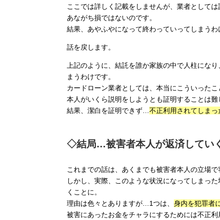
ここでは詳しく記載をしませんが、業者としては
あながち損ではないのです。
結果、あやふやになって終わっていってしまうわ
話を戻します。
上記のように、結託を誰か家族の中で人柱になり
まうわけです。
カードローン業者としては、本当にこういったこ
本人がいくら説明をしようとも証明することは難
結果、潔白を証明できず…
不正利用されてしまっ
◇結局…被害者本人が返済してい
これまでの話は、あくまでも被害者本人の立場で
しかし、実際、このような状況になってしまった
くことに。
理由は色々とありますが…1つは、
身内を犯罪者
被害にあったお金をチャラにするためには不正利