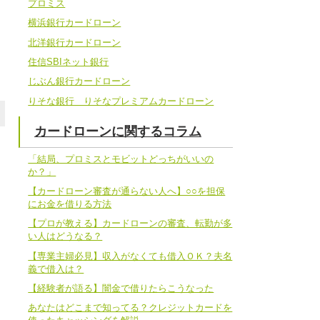
プロミス
横浜銀行カードローン
北洋銀行カードローン
住信SBIネット銀行
じぶん銀行カードローン
りそな銀行 りそなプレミアムカードローン
カードローンに関するコラム
「結局、プロミスとモビットどっちがいいの
か？」
【カードローン審査が通らない人へ】○○を担保
にお金を借りる方法
【プロが教える】カードローンの審査、転勤が多
い人はどうなる？
【専業主婦必見】収入がなくても借入ＯＫ？夫名
義で借入は？
【経験者が語る】闇金で借りたらこうなった
あなたはどこまで知ってる？クレジットカードを