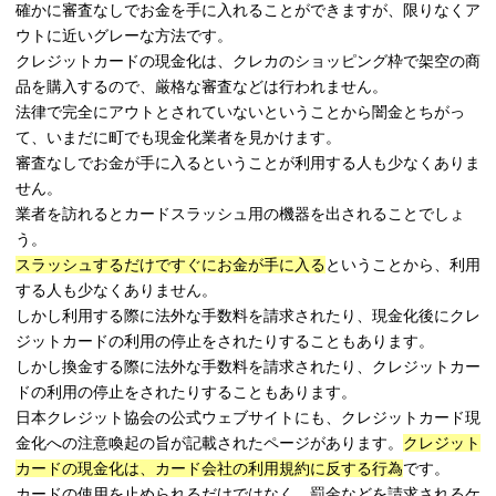
確かに審査なしでお金を手に入れることができますが、限りなくア
ウトに近いグレーな方法です。
クレジットカードの現金化は、クレカのショッピング枠で架空の商
品を購入するので、厳格な審査などは行われません。
法律で完全にアウトとされていないということから闇金とちがっ
て、いまだに町でも現金化業者を見かけます。
審査なしでお金が手に入るということが利用する人も少なくありま
せん。
業者を訪れるとカードスラッシュ用の機器を出されることでしょ
う。
スラッシュするだけですぐにお金が手に入る
ということから、利用
する人も少なくありません。
しかし利用する際に法外な手数料を請求されたり、現金化後にクレ
ジットカードの利用の停止をされたりすることもあります。
しかし換金する際に法外な手数料を請求されたり、クレジットカー
ドの利用の停止をされたりすることもあります。
日本クレジット協会の公式ウェブサイトにも、クレジットカード現
金化への注意喚起の旨が記載されたページがあります。
クレジット
カードの現金化は、カード会社の利用規約に反する行為
です。
カードの使用を止められるだけではなく、罰金などを請求されるケ