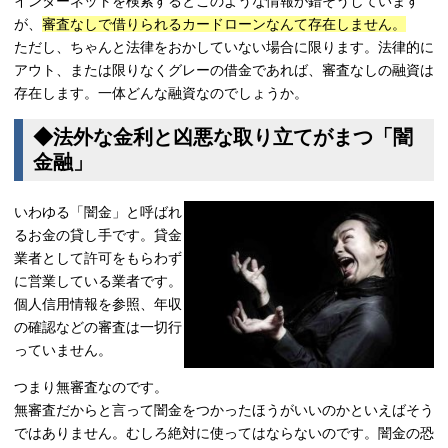
インターネットを検索するとこのような情報が錯そうしています
が、
審査なしで借りられるカードローンなんて存在しません。
ただし、ちゃんと法律をおかしていない場合に限ります。法律的に
アウト、または限りなくグレーの借金であれば、審査なしの融資は
存在します。一体どんな融資なのでしょうか。
◆法外な金利と凶悪な取り立てがまつ「闇
金融」
いわゆる「闇金」と呼ばれ
るお金の貸し手です。貸金
業者として許可をもらわず
に営業している業者です。
個人信用情報を参照、年収
の確認などの審査は一切行
っていません。
つまり無審査なのです。
無審査だからと言って闇金をつかったほうがいいのかといえばそう
ではありません。むしろ絶対に使ってはならないのです。闇金の恐