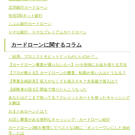
北洋銀行カードローン
住信SBIネット銀行
じぶん銀行カードローン
りそな銀行 りそなプレミアムカードローン
カードローンに関するコラム
「結局、プロミスとモビットどっちがいいのか？」
【カードローン審査が通らない人へ】○○を担保にお金を借りる方法
【プロが教える】カードローンの審査、転勤が多い人はどうなる？
【専業主婦必見】収入がなくても借入ＯＫ？夫名義で借入は？
【経験者が語る】闇金で借りたらこうなった
あなたはどこまで知ってる？クレジットカードを使ったキャッシング
を解説
おまとめローンとは？
お試し審査がある便利なキャッシング・カードローン紹介
カードローン3枚を整理してベストな1枚に「オンリーワンにした決め
手」とは