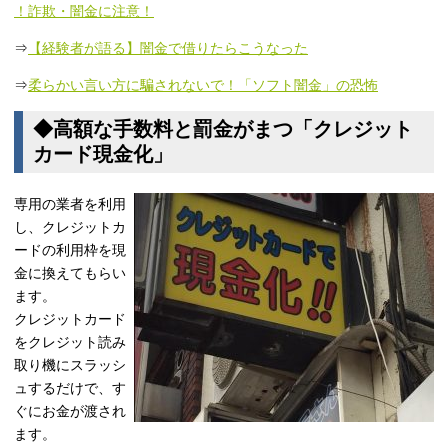
！詐欺・闇金に注意！
⇒
【経験者が語る】闇金で借りたらこうなった
⇒
柔らかい言い方に騙されないで！「ソフト闇金」の恐怖
◆高額な手数料と罰金がまつ「クレジット
カード現金化」
専用の業者を利用
し、クレジットカ
ードの利用枠を現
金に換えてもらい
ます。
クレジットカード
をクレジット読み
取り機にスラッシ
ュするだけで、す
ぐにお金が渡され
ます。