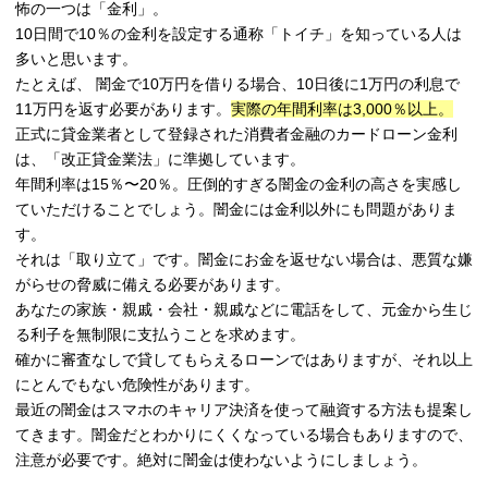
怖の一つは「金利」。
10
日間で
10
％の金利を設定する通称「トイチ」を知っている人は
多いと思います。
たとえば、 闇金で
10
万円を借りる場合、
10
日後に
1
万円の利息で
11
万円を返す必要があります。
実際の年間利率は
3,000
％以上。
正式に貸金業者として登録された消費者金融のカードローン金利
は、「改正貸金業法」に準拠しています。
年間利率は
15
％
20
％。圧倒的すぎる闇金の金利の高さを実感し
〜
ていただけることでしょう。闇金には金利以外にも問題がありま
す。
それは「取り立て」です。闇金にお金を返せない場合は、悪質な嫌
がらせの脅威に備える必要があります。
あなたの家族・親戚・会社・親戚などに電話をして、元金から生じ
る利子を無制限に支払うことを求めます。
確かに審査なしで貸してもらえるローンではありますが、それ以上
にとんでもない危険性があります。
最
近の闇金はスマホのキャリア決済を使って融資する方法も提案し
てきます。闇金だとわかりにくくなっている場合もありますので、
注意が必要です。
絶対に闇金は使わないようにしましょう。