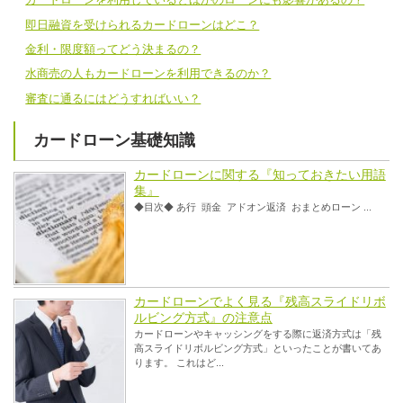
即日融資を受けられるカードローンはどこ？
金利・限度額ってどう決まるの？
水商売の人もカードローンを利用できるのか？
審査に通るにはどうすればいい？
カードローン基礎知識
カードローンに関する『知っておきたい用語
集』
◆目次◆ あ行 頭金 アドオン返済 おまとめローン ...
カードローンでよく見る『残高スライドリボ
ルビング方式』の注意点
カードローンやキャッシングをする際に返済方式は「残
高スライドリボルビング方式」といったことが書いてあ
ります。 これはど...