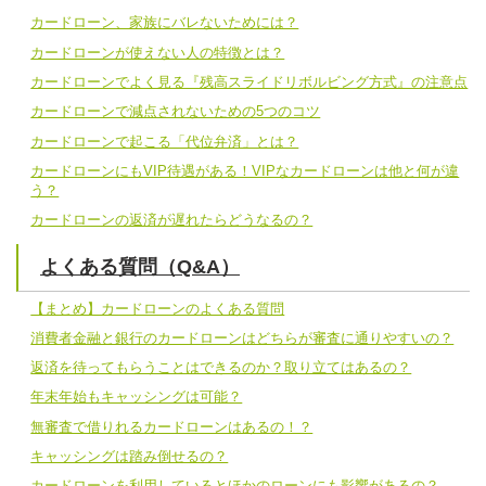
カードローン、家族にバレないためには？
カードローンが使えない人の特徴とは？
カードローンでよく見る『残高スライドリボルビング方式』の注意点
カードローンで減点されないための5つのコツ
カードローンで起こる「代位弁済」とは？
カードローンにもVIP待遇がある！VIPなカードローンは他と何が違
う？
カードローンの返済が遅れたらどうなるの？
よくある質問（Q&A）
【まとめ】カードローンのよくある質問
消費者金融と銀行のカードローンはどちらが審査に通りやすいの？
返済を待ってもらうことはできるのか？取り立てはあるの？
年末年始もキャッシングは可能？
無審査で借りれるカードローンはあるの！？
キャッシングは踏み倒せるの？
カードローンを利用しているとほかのローンにも影響があるの？