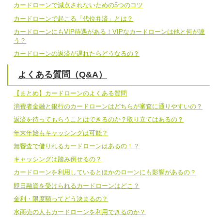
カードローンで減点されないための5つのコツ
カードローンで起こる「代位弁済」とは？
カードローンにもVIP待遇がある！VIPなカードローンは他と何が違
う？
カードローンの返済が遅れたらどうなるの？
よくある質問（Q&A）
【まとめ】カードローンのよくある質問
消費者金融と銀行のカードローンはどちらが審査に通りやすいの？
返済を待ってもらうことはできるのか？取り立てはあるの？
年末年始もキャッシングは可能？
無審査で借りれるカードローンはあるの！？
キャッシングは踏み倒せるの？
カードローンを利用しているとほかのローンにも影響があるの？
即日融資を受けられるカードローンはどこ？
金利・限度額ってどう決まるの？
水商売の人もカードローンを利用できるのか？