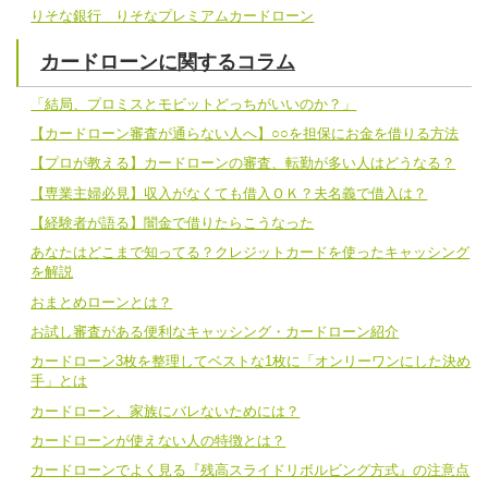
りそな銀行 りそなプレミアムカードローン
カードローンに関するコラム
「結局、プロミスとモビットどっちがいいのか？」
【カードローン審査が通らない人へ】○○を担保にお金を借りる方法
【プロが教える】カードローンの審査、転勤が多い人はどうなる？
【専業主婦必見】収入がなくても借入ＯＫ？夫名義で借入は？
【経験者が語る】闇金で借りたらこうなった
あなたはどこまで知ってる？クレジットカードを使ったキャッシング
を解説
おまとめローンとは？
お試し審査がある便利なキャッシング・カードローン紹介
カードローン3枚を整理してベストな1枚に「オンリーワンにした決め
手」とは
カードローン、家族にバレないためには？
カードローンが使えない人の特徴とは？
カードローンでよく見る『残高スライドリボルビング方式』の注意点