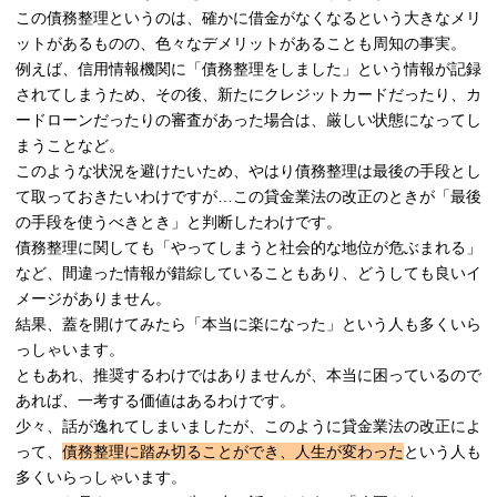
この債務整理というのは、確かに借金がなくなるという大きなメリ
ットがあるものの、色々なデメリットがあることも周知の事実。
例えば、信用情報機関に「債務整理をしました」という情報が記録
されてしまうため、その後、新たにクレジットカードだったり、カ
ードローンだったりの審査があった場合は、厳しい状態になってし
まうことなど。
このような状況を避けたいため、やはり債務整理は最後の手段とし
て取っておきたいわけですが…この貸金業法の改正のときが「最後
の手段を使うべきとき」と判断したわけです。
債務整理に関しても「やってしまうと社会的な地位が危ぶまれる」
など、間違った情報が錯綜していることもあり、どうしても良いイ
メージがありません。
結果、蓋を開けてみたら「本当に楽になった」という人も多くいら
っしゃいます。
ともあれ、推奨するわけではありませんが、本当に困っているので
あれば、一考する価値はあるわけです。
少々、話が逸れてしまいましたが、このように貸金業法の改正によ
って、
債務整理に踏み切ることができ、人生が変わった
という人も
多くいらっしゃいます。