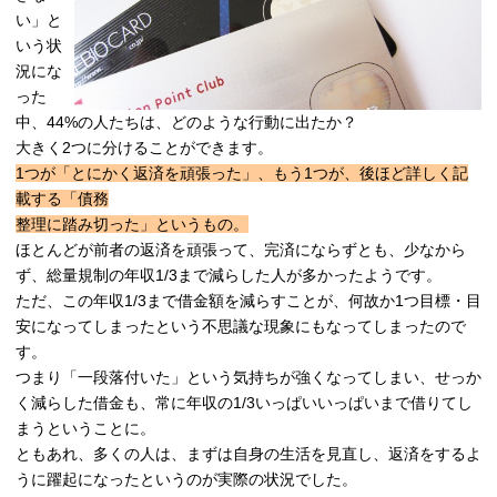
い」と
いう状
況にな
った
中、44%の人たちは、どのような行動に出たか？
大きく2つに分けることができます。
1つが「とにかく返済を頑張った」、もう1つが、後ほど詳しく記
載する「債務
整理に踏み切った」というもの。
ほとんどが前者の返済を頑張って、完済にならずとも、少なから
ず、総量規制の年収1/3まで減らした人が多かったようです。
ただ、この年収1/3まで借金額を減らすことが、何故か1つ目標・目
安になってしまったという不思議な現象にもなってしまったので
す。
つまり「一段落付いた」という気持ちが強くなってしまい、せっか
く減らした借金も、常に年収の1/3いっぱいいっぱいまで借りてし
まうということに。
ともあれ、多くの人は、まずは自身の生活を見直し、返済をするよ
うに躍起になったというのが実際の状況でした。