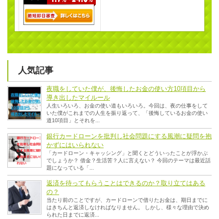
人気記事
夜職をしていた僕が、後悔したお金の使い方10項目から
導き出したマイルール
人生いろいろ、お金の使い道もいろいろ。今回は、夜の仕事をして
いた僕がこれまでの人生を振り返って、「後悔しているお金の使い
道10項目」とそれを...
銀行カードローンを批判し社会問題にする風潮に疑問を抱
かずにはいられない
「カードローン・キャッシング」と聞くとどういったことが浮かぶ
でしょうか？ 借金？生活苦？人に言えない？ 今回のテーマは最近話
題になっている「...
返済を待ってもらうことはできるのか？取り立てはある
の？
当たり前のことですが、カードローンで借りたお金は、期日までに
はきちんと返済しなければなりません。 しかし、様々な理由で決め
られた日までに返済...