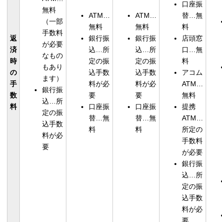
口座振
無料
ATM…
ATM…
替…無
（一部
無料
無料
料
手数料
返
銀行振
銀行振
店頭窓
が必要
済
込…所
込…所
口…無
なもの
時
定の振
定の振
料
もあり
の
込手数
込手数
アコム
ます）
手
料が必
料が必
ATM…
銀行振
数
要
要
無料
込…所
料
口座振
口座振
提携
定の振
替…無
替…無
ATM…
込手数
料
料
所定の
料が必
手数料
要
が必要
銀行振
込…所
定の振
込手数
料が必
要