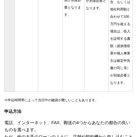
類が別途必
が別途必要と
合、もしくは
要となりま
なります。
他社利用額と
す。
合わせて100
万円を超える
場合は、収入
を証明する書
類（源泉徴収
票や個人事業
主は確定申告
書の写し等）
が別途必要と
なります。
※申込時間帯によって当日中の融資が難しいこともあります。
申込方法
電話、インターネット、FAX、郵送の4つからあなたの都合の良い
ものを選べます。
ただ、他の大手のローンのように、店舗や契約機から申し込むこと