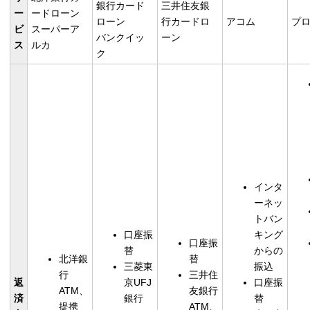
銀行カード
三井住友銀
ー
ードローン
ローン
行カードロ
アコム
プ
ビ
スーパーア
バンクイッ
ーン
ス
ルカ
ク
インタ
ーネッ
トバン
口座振
キング
口座振
替
からの
北洋銀
替
三菱東
振込
行
三井住
返
京UFJ
口座振
ATM、
友銀行
済
銀行
替
提携
ATM、