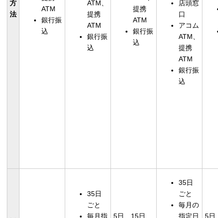
方
ATM、
店頭窓
ATM
提携
法
提携
口
銀行振
ATM
ATM
アコム
込
銀行振
銀行振
ATM、
込
込
提携
ATM
銀行振
込
35日
35日
ごと
ごと
毎月の
毎月指
5日、15日、
指定日
5日