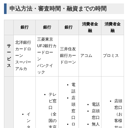
申込方法・審査時間・融資までの時間
消費者金
消費者金
銀行
銀行
銀行
融
融
三菱東京
北洋銀行
サ
UFJ銀行カ
カードロ
三井住友
ー
ードロー
ーン
銀行カー
アコム
プロミス
ビ
ン
スーパー
ドローン
ス
バンクイ
アルカ
ック
電
話
テレ
店
ビ窓
店頭
頭
電話
口
窓口
窓
店頭
イ
（全
（お
口
窓口
ン
国の
客様
ロ
無人
タ
支店
サー