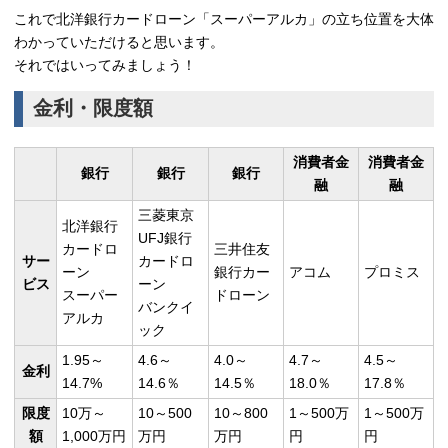
これで北洋銀行カードローン「スーパーアルカ」の立ち位置を大体
わかっていただけると思います。
それではいってみましょう！
金利・限度額
消費者金
消費者金
銀行
銀行
銀行
融
融
三菱東京
北洋銀行
UFJ銀行
カードロ
三井住友
サー
カードロ
ーン
銀行カー
アコム
プロミス
ビス
ーン
スーパー
ドローン
バンクイ
アルカ
ック
1.95～
4.6～
4.0～
4.7～
4.5～
金利
14.7%
14.6％
14.5％
18.0％
17.8％
限度
10万～
10～500
10～800
1～500万
1～500万
額
1,000万円
万円
万円
円
円