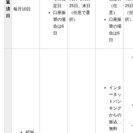
返
定日
25日、末日
（任
25
済
毎月10日
口座振
（任意で選
意）
（
日
替の場
択）
口座振
択
合は6
替の場
日
合は6
日
インタ
ーネッ
トバン
キング
からの
振込…
無料
ATM…