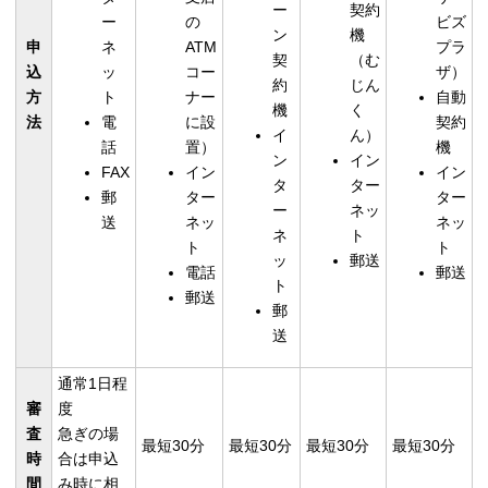
ー
契約
ー
の
ビズ
ン
機
申
ネ
ATM
プラ
契
（む
込
ッ
コー
ザ）
約
じん
方
ト
ナー
自動
機
く
法
電
に設
契約
イ
ん）
話
置）
機
ン
イン
FAX
イン
イン
タ
ター
郵
ター
ター
ー
ネッ
送
ネッ
ネッ
ネ
ト
ト
ト
ッ
郵送
電話
郵送
ト
郵送
郵
送
通常1日程
審
度
査
急ぎの場
最短30分
最短30分
最短30分
最短30分
時
合は申込
間
み時に相