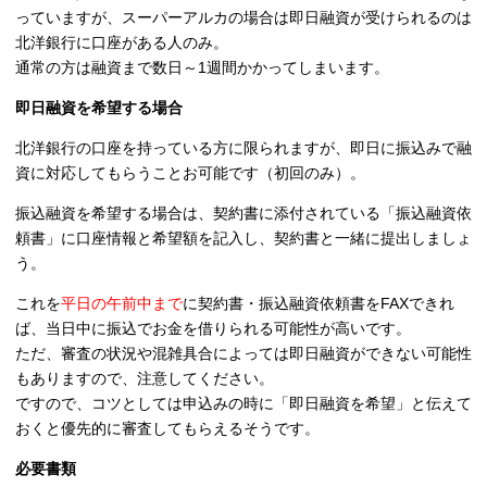
っていますが、スーパーアルカの場合は即日融資が受けられるのは
北洋銀行に口座がある人のみ。
通常の方は
融資まで数日～1週間かかってしまいます。
即日融資を希望する場合
北洋銀行の口座を持っている方に限られます
が、即日に振込みで融
資に対応してもらうことお可能です（初回のみ）。
振込融資を希望する場合は、契約書に添付されている「振込融資依
頼書」に口座情報と希望額を記入し、契約書と一緒に提出しましょ
う。
これを
平日の午前中まで
に契約書・振込融資依頼書をFAXできれ
ば
、当日中に振込でお金を借りられる可能性が高いです。
ただ、審査の状況や混雑具合によっては即日融資ができない可能性
もありますので、注意してください。
ですので、コツとしては申込みの時に「即日融資を希望」と伝えて
おくと優先的に審査してもらえるそうです。
必要書類