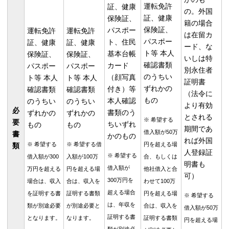
運転免許
証、健康
の。外国
証、健康
保険証、
籍の場合
保険証、
パスポー
運転免許
運転免許
は在留カ
パスポー
ト、住民
証、健康
証、健康
ード、な
ト等 本人
基本台帳
保険証、
保険証、
いしは特
確認書類
カード
パスポー
パスポー
別永住者
のうちい
（顔写真
ト等 本人
ト等 本人
証明書
ずれかの
付き）等
確認書類
確認書類
（法令に
もの
本人確認
のうちい
のうちい
より有効
必
書類のう
ずれかの
ずれかの
とされる
※ 希望する
要
ちいずれ
もの
もの
期間であ
借入額が50万
書
かのもの
れば外国
※ 希望する
※ 希望する借
円を超える場
類
人登録証
※ 希望する
借入額が300
入額が100万
合、もしくは
明書も
借入額が
万円を超える
円を超える場
他社借入と合
可）
300万円を
場合は、収入
合は、収入を
わせて100万
超える場合
を証明する書
証明する書類
円を超える場
※ 希望する
は、年収を
類が別途必要
が別途必要と
合は、収入を
借入額が50万
証明する書
となります。
なります。
証明する書類
円を超える場