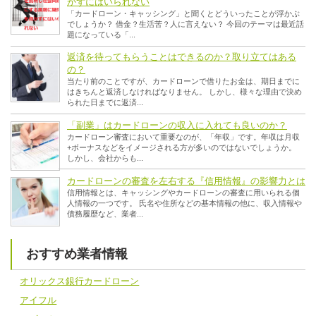
かずにはいられない
「カードローン・キャッシング」と聞くとどういったことが浮かぶ
でしょうか？ 借金？生活苦？人に言えない？ 今回のテーマは最近話
題になっている「...
返済を待ってもらうことはできるのか？取り立てはある
の？
当たり前のことですが、カードローンで借りたお金は、期日までに
はきちんと返済しなければなりません。 しかし、様々な理由で決め
られた日までに返済...
「副業」はカードローンの収入に入れても良いのか？
カードローン審査において重要なのが、「年収」です。年収は月収
+ボーナスなどをイメージされる方が多いのではないでしょうか。
しかし、会社からも...
カードローンの審査を左右する『信用情報』の影響力とは
信用情報とは、キャッシングやカードローンの審査に用いられる個
人情報の一つです。 氏名や住所などの基本情報の他に、収入情報や
債務履歴など、業者...
おすすめ業者情報
オリックス銀行カードローン
アイフル