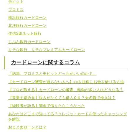
モビット
プロミス
横浜銀行カードローン
北洋銀行カードローン
住信SBIネット銀行
じぶん銀行カードローン
りそな銀行 りそなプレミアムカードローン
カードローンに関するコラム
「結局、プロミスとモビットどっちがいいのか？」
【カードローン審査が通らない人へ】○○を担保にお金を借りる方法
【プロが教える】カードローンの審査、転勤が多い人はどうなる？
【専業主婦必見】収入がなくても借入ＯＫ？夫名義で借入は？
【経験者が語る】闇金で借りたらこうなった
あなたはどこまで知ってる？クレジットカードを使ったキャッシング
を解説
おまとめローンとは？