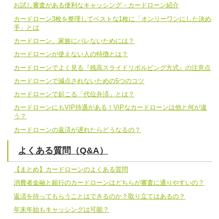
お試し審査がある便利なキャッシング・カードローン紹介
カードローン3枚を整理してベストな1枚に「オンリーワンにした決め
手」とは
カードローン、家族にバレないためには？
カードローンが使えない人の特徴とは？
カードローンでよく見る『残高スライドリボルビング方式』の注意点
カードローンで減点されないための5つのコツ
カードローンで起こる「代位弁済」とは？
カードローンにもVIP待遇がある！VIPなカードローンは他と何が違
う？
カードローンの返済が遅れたらどうなるの？
よくある質問（Q&A）
【まとめ】カードローンのよくある質問
消費者金融と銀行のカードローンはどちらが審査に通りやすいの？
返済を待ってもらうことはできるのか？取り立てはあるの？
年末年始もキャッシングは可能？