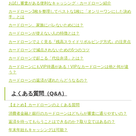
お試し審査がある便利なキャッシング・カードローン紹介
カードローン3枚を整理してベストな1枚に「オンリーワンにした決め
手」とは
カードローン、家族にバレないためには？
カードローンが使えない人の特徴とは？
カードローンでよく見る『残高スライドリボルビング方式』の注意点
カードローンで減点されないための5つのコツ
カードローンで起こる「代位弁済」とは？
カードローンにもVIP待遇がある！VIPなカードローンは他と何が違
う？
カードローンの返済が遅れたらどうなるの？
よくある質問（Q&A）
【まとめ】カードローンのよくある質問
消費者金融と銀行のカードローンはどちらが審査に通りやすいの？
返済を待ってもらうことはできるのか？取り立てはあるの？
年末年始もキャッシングは可能？