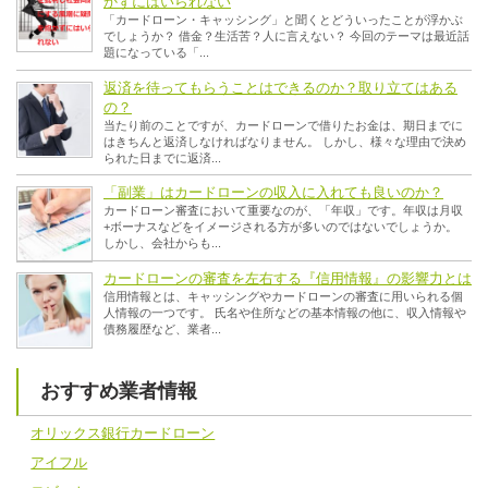
かずにはいられない
「カードローン・キャッシング」と聞くとどういったことが浮かぶ
でしょうか？ 借金？生活苦？人に言えない？ 今回のテーマは最近話
題になっている「...
返済を待ってもらうことはできるのか？取り立てはある
の？
当たり前のことですが、カードローンで借りたお金は、期日までに
はきちんと返済しなければなりません。 しかし、様々な理由で決め
られた日までに返済...
「副業」はカードローンの収入に入れても良いのか？
カードローン審査において重要なのが、「年収」です。年収は月収
+ボーナスなどをイメージされる方が多いのではないでしょうか。
しかし、会社からも...
カードローンの審査を左右する『信用情報』の影響力とは
信用情報とは、キャッシングやカードローンの審査に用いられる個
人情報の一つです。 氏名や住所などの基本情報の他に、収入情報や
債務履歴など、業者...
おすすめ業者情報
オリックス銀行カードローン
アイフル