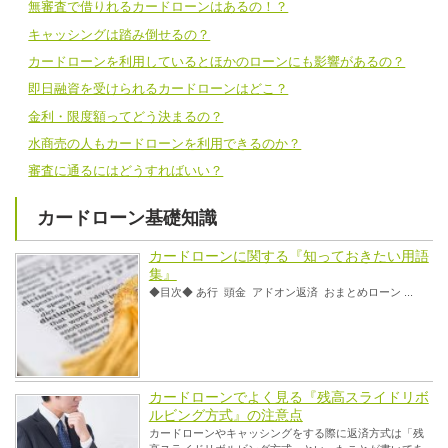
無審査で借りれるカードローンはあるの！？
キャッシングは踏み倒せるの？
カードローンを利用しているとほかのローンにも影響があるの？
即日融資を受けられるカードローンはどこ？
金利・限度額ってどう決まるの？
水商売の人もカードローンを利用できるのか？
審査に通るにはどうすればいい？
カードローン基礎知識
カードローンに関する『知っておきたい用語
集』
◆目次◆ あ行 頭金 アドオン返済 おまとめローン ...
カードローンでよく見る『残高スライドリボ
ルビング方式』の注意点
カードローンやキャッシングをする際に返済方式は「残