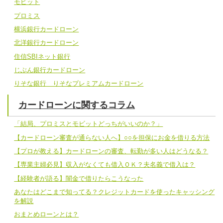
モビット
プロミス
横浜銀行カードローン
北洋銀行カードローン
住信SBIネット銀行
じぶん銀行カードローン
りそな銀行 りそなプレミアムカードローン
カードローンに関するコラム
「結局、プロミスとモビットどっちがいいのか？」
【カードローン審査が通らない人へ】○○を担保にお金を借りる方法
【プロが教える】カードローンの審査、転勤が多い人はどうなる？
【専業主婦必見】収入がなくても借入ＯＫ？夫名義で借入は？
【経験者が語る】闇金で借りたらこうなった
あなたはどこまで知ってる？クレジットカードを使ったキャッシング
を解説
おまとめローンとは？