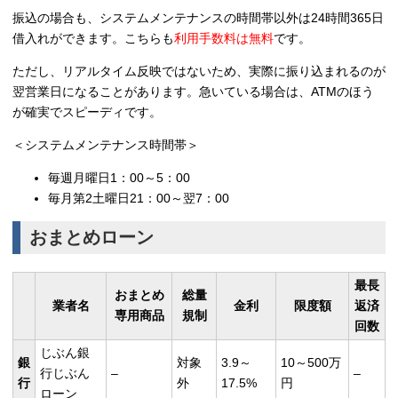
振込の場合も、システムメンテナンスの時間帯以外は24時間365日
借入れができます。こちらも
利用手数料は無料
です。
ただし、リアルタイム反映ではないため、実際に振り込まれるのが
翌営業日になることがあります。急いている場合は、ATMのほう
が確実でスピーディです。
＜システムメンテナンス時間帯＞
毎週月曜日1：00～5：00
毎月第2土曜日21：00～翌7：00
おまとめローン
最長
おまとめ
総量
業者名
金利
限度額
返済
専用商品
規制
回数
じぶん銀
銀
対象
3.9～
10～500万
行じぶん
–
–
行
外
17.5%
円
ローン