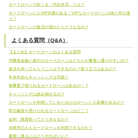
カードローンで起こる「代位弁済」とは？
カードローンにもVIP待遇がある！VIPなカードローンは他と何が違
う？
カードローンの返済が遅れたらどうなるの？
よくある質問（Q&A）
【まとめ】カードローンのよくある質問
消費者金融と銀行のカードローンはどちらが審査に通りやすいの？
返済を待ってもらうことはできるのか？取り立てはあるの？
年末年始もキャッシングは可能？
無審査で借りれるカードローンはあるの！？
キャッシングは踏み倒せるの？
カードローンを利用しているとほかのローンにも影響があるの？
即日融資を受けられるカードローンはどこ？
金利・限度額ってどう決まるの？
水商売の人もカードローンを利用できるのか？
審査に通るにはどうすればいい？