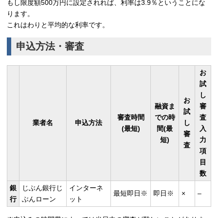
もし限度額500万円に設定されれば、利率は3.9％ということにな
ります。
これはわりと平均的な利率です。
申込方法・審査
お
試
し
お
融資ま
審
試
審査時間
での時
査
業者名
申込方法
し
(最短)
間(最
入
審
短)
力
査
項
目
数
銀
じぶん銀行じ
インターネ
最短即日※
即日※
×
–
行
ぶんローン
ット