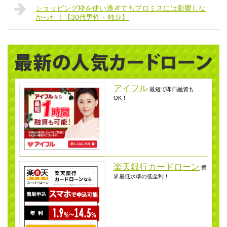
ショッピング枠を使い過ぎてもプロミスには影響しな
かった！【30代男性・独身】
アイフル
最短で即日融資も
OK！
楽天銀行カードローン
業
界最低水準の低金利！