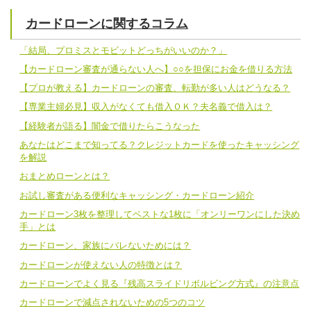
カードローンに関するコラム
「結局、プロミスとモビットどっちがいいのか？」
【カードローン審査が通らない人へ】○○を担保にお金を借りる方法
【プロが教える】カードローンの審査、転勤が多い人はどうなる？
【専業主婦必見】収入がなくても借入ＯＫ？夫名義で借入は？
【経験者が語る】闇金で借りたらこうなった
あなたはどこまで知ってる？クレジットカードを使ったキャッシング
を解説
おまとめローンとは？
お試し審査がある便利なキャッシング・カードローン紹介
カードローン3枚を整理してベストな1枚に「オンリーワンにした決め
手」とは
カードローン、家族にバレないためには？
カードローンが使えない人の特徴とは？
カードローンでよく見る『残高スライドリボルビング方式』の注意点
カードローンで減点されないための5つのコツ