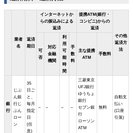
インターネットか
提携ATM(銀行・
らの振込みによる
コンビニ)からの
返済
返済
その他
利
業者
返済
返済方
用
名
期日
対応
手
法
可
可
主な提携
金融
数
手数料
否
能
ATM
機関
料
時
間
三菱東京
35
UFJ銀行
じぶ
日ご
ゆうちょ
ん銀
と、
自動支
銀行
銀
行じ
毎月
払い
–
–
–
–
セブン銀
無料
行
ぶん
指定
(口座
行
ロー
日
引落)
ローソン
ン
(任
ATM
意)