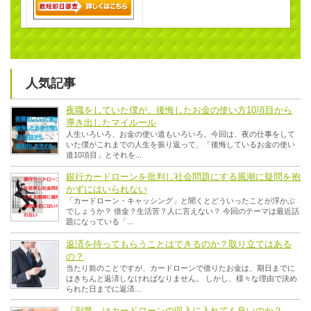
人気記事
夜職をしていた僕が、後悔したお金の使い方10項目から
導き出したマイルール
人生いろいろ、お金の使い道もいろいろ。今回は、夜の仕事をして
いた僕がこれまでの人生を振り返って、「後悔しているお金の使い
道10項目」とそれを...
銀行カードローンを批判し社会問題にする風潮に疑問を抱
かずにはいられない
「カードローン・キャッシング」と聞くとどういったことが浮かぶ
でしょうか？ 借金？生活苦？人に言えない？ 今回のテーマは最近話
題になっている「...
返済を待ってもらうことはできるのか？取り立てはある
の？
当たり前のことですが、カードローンで借りたお金は、期日までに
はきちんと返済しなければなりません。 しかし、様々な理由で決め
られた日までに返済...
「副業」はカードローンの収入に入れても良いのか？