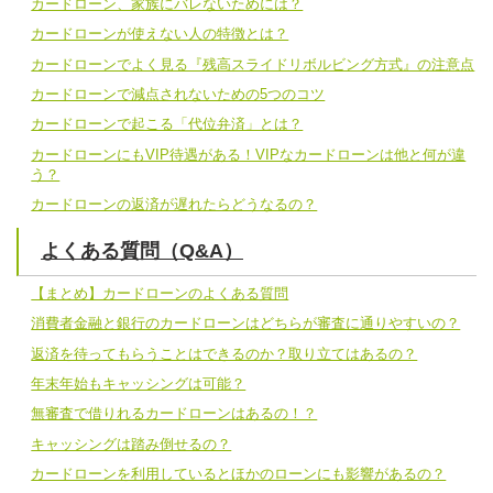
カードローン、家族にバレないためには？
カードローンが使えない人の特徴とは？
カードローンでよく見る『残高スライドリボルビング方式』の注意点
カードローンで減点されないための5つのコツ
カードローンで起こる「代位弁済」とは？
カードローンにもVIP待遇がある！VIPなカードローンは他と何が違
う？
カードローンの返済が遅れたらどうなるの？
よくある質問（Q&A）
【まとめ】カードローンのよくある質問
消費者金融と銀行のカードローンはどちらが審査に通りやすいの？
返済を待ってもらうことはできるのか？取り立てはあるの？
年末年始もキャッシングは可能？
無審査で借りれるカードローンはあるの！？
キャッシングは踏み倒せるの？
カードローンを利用しているとほかのローンにも影響があるの？