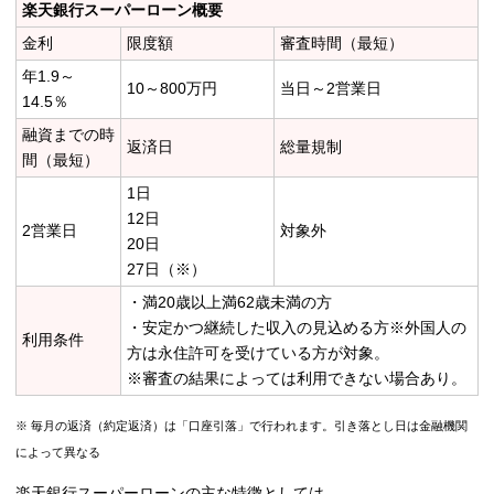
楽天銀行スーパーローン概要
金利
限度額
審査時間（最短）
年1.9～
10～800万円
当日～2営業日
14.5％
融資までの時
返済日
総量規制
間（最短）
1日
12日
2営業日
対象外
20日
27日（※）
・満20歳以上満62歳未満の方
・安定かつ継続した収入の見込める方※外国人の
利用条件
方は永住許可を受けている方が対象。
※審査の結果によっては利用できない場合あり。
※ 毎月の返済（約定返済）は「口座引落」で行われます。引き落とし日は金融機関
によって異なる
楽天銀行スーパーローンの主な特徴としては、