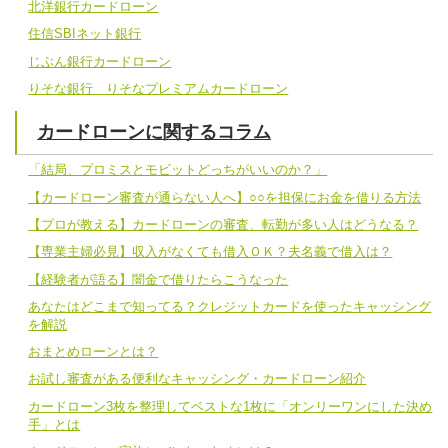
北洋銀行カードローン
住信SBIネット銀行
じぶん銀行カードローン
りそな銀行 りそなプレミアムカードローン
カードローンに関するコラム
「結局、プロミスとモビットどっちがいいのか？」
【カードローン審査が通らない人へ】○○を担保にお金を借りる方法
【プロが教える】カードローンの審査、転勤が多い人はどうなる？
【専業主婦必見】収入がなくても借入ＯＫ？夫名義で借入は？
【経験者が語る】闇金で借りたらこうなった
あなたはどこまで知ってる？クレジットカードを使ったキャッシング
を解説
おまとめローンとは？
お試し審査がある便利なキャッシング・カードローン紹介
カードローン3枚を整理してベストな1枚に「オンリーワンにした決め
手」とは