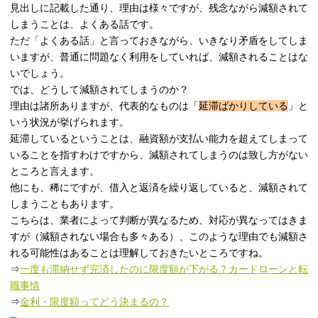
見出しに記載した通り、理由は様々ですが、残念ながら減額されて
しまうことは、よくある話です。
ただ「よくある話」と言っておきながら、いきなり矛盾をしてしま
いますが、普通に問題なく利用をしていれば、減額されることはな
いでしょう。
では、どうして減額されてしまうのか？
理由は諸所ありますが、代表的なものは「
延滞ばかりしている
」と
いう状況が挙げられます。
延滞しているということは、融資額が支払い能力を超えてしまって
いることを指すわけですから、減額されてしまうのは致し方がない
ところと言えます。
他にも、稀にですが、借入と返済を繰り返していると、減額されて
しまうこともあります。
こちらは、業者によって判断が異なるため、対応が異なってはきま
すが（減額されない場合も多々ある）、このような理由でも減額さ
れる可能性はあることは理解しておきたいところですね。
⇒
一度も滞納せず完済したのに限度額が下がる？カードローンと転
職事情
⇒
金利・限度額ってどう決まるの？