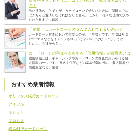
返済を待ってもらうことはできるのか？取り立てはある
の？
当たり前のことですが、カードローンで借りたお金は、期日までに
はきちんと返済しなければなりません。 しかし、様々な理由で決め
られた日までに返済...
「副業」はカードローンの収入に入れても良いのか？
カードローン審査において重要なのが、「年収」です。年収は月収
+ボーナスなどをイメージされる方が多いのではないでしょうか。
しかし、会社からも...
カードローンの審査を左右する『信用情報』の影響力とは
信用情報とは、キャッシングやカードローンの審査に用いられる個
人情報の一つです。 氏名や住所などの基本情報の他に、収入情報や
債務履歴など、業者...
おすすめ業者情報
オリックス銀行カードローン
アイフル
モビット
プロミス
横浜銀行カードローン