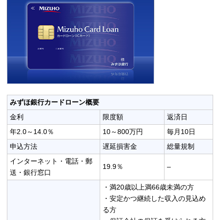
みずほ銀行カードローン概要
金利
限度額
返済日
年2.0～14.0％
10～800万円
毎月10日
申込方法
遅延損害金
総量規制
インターネット・電話・郵
19.9％
–
送・銀行窓口
・満20歳以上満66歳未満の方
・安定かつ継続した収入の見込め
る方