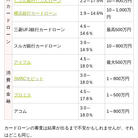
じぶん銀行じぶんローン
2.2～17.5%
10～800万円
カ
10～1,000万
ー
横浜銀行カードローン
1.9～14.6%
円
ド
4.6～
ロ
三菱UFJ銀行カードローン
最高500万円
14.6％
ー
ン
3.9～
スルガ銀行カードローン
10～800万円
14.9％
4.5～
アイフル
最大500万円
18.0％
消
3.0～
SMBCモビット
1～800万円
費
18.0％
者
4.5～
金
プロミス
1～500万円
17.8％
融
3.0～
アコム
1～800万円
18.0％
カードローンの審査は結果が出るまで不安かもしれませんが、それ
はどこも同じ。