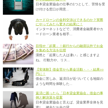
日本貸金業協会の仕事の1つとして、苦情を受
け付ける窓口が用意...
カードローンの金利交渉はできるのか？実際
にやってみたら驚きの結果に！
インターネットなどで、消費者金融業者やカ
ードローン業者を相手...
目指せ「起業」！銀行からの融資以外でお金
を集める方法を伝授
漠然と「起業した人は凄い」と感じますよ
ね。 行動力や、リス...
【実体験】借金苦から募金活動・・・結果○○
円に！
借金に苦しみ、返済日が近づいてくる地獄の
ような時間を体験した...
返済に困ったら「日本貸金業協会」借金の事
例と解決策を提案
日本貸金業協会と言えば、貸金業界全体を見
渡し、健全なお金の貸...