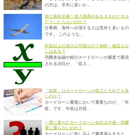
の方は、非常に多いか...
急な海外出張！借入残高があるままのときは
どうしたらよいのか？
仕事柄、海外へ出張する人は意外と多いもの
です。 このような...
年収以上の借入は可能なの？例外・保証人な
しはある？
消費者金融や銀行カードローンの審査で重視
される項目が、「収入...
「副業」はカードローンの収入に入れても良
いのか？
カードローン審査において重要なのが、「年
収」です。年収は月収...
一度に落ちたカードローン会社は今後一切審
査に通らないのか？
カードローンに申し込んで審査落ちすると、