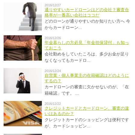
2016/12/27
通りやすいカードローンはどの会社？審査合
格率が一番高い会社はココだ
どのローンが通りやすいのか知りたい方へ 今
からカードローン...
2016/12/26
年金暮らしの方必見「年金担保貸付」も知っ
ておこう
会社勤めをしていたころは、多少お金が足り
なくなってもカードロ...
2016/12/24
自営業・個人事業主の在籍確認はどのように
するの？
カードローンの審査に欠かせないのが、「在
籍確認」です。 ...
2016/12/22
クレジットカードとカードローン、審査の違
いはあるのか？
クレジットカードのショッピングは便利です
が、カードショッピン...