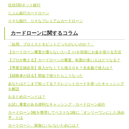
住信SBIネット銀行
じぶん銀行カードローン
りそな銀行 りそなプレミアムカードローン
カードローンに関するコラム
「結局、プロミスとモビットどっちがいいのか？」
【カードローン審査が通らない人へ】○○を担保にお金を借りる方法
【プロが教える】カードローンの審査、転勤が多い人はどうなる？
【専業主婦必見】収入がなくても借入ＯＫ？夫名義で借入は？
【経験者が語る】闇金で借りたらこうなった
あなたはどこまで知ってる？クレジットカードを使ったキャッシング
を解説
おまとめローンとは？
お試し審査がある便利なキャッシング・カードローン紹介
カードローン3枚を整理してベストな1枚に「オンリーワンにした決め
手」とは
カードローン、家族にバレないためには？