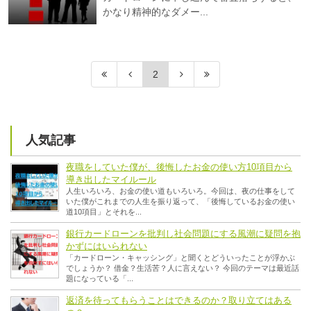
かなり精神的なダメー...
2
人気記事
夜職をしていた僕が、後悔したお金の使い方10項目から
導き出したマイルール
人生いろいろ、お金の使い道もいろいろ。今回は、夜の仕事をして
いた僕がこれまでの人生を振り返って、「後悔しているお金の使い
道10項目」とそれを...
銀行カードローンを批判し社会問題にする風潮に疑問を抱
かずにはいられない
「カードローン・キャッシング」と聞くとどういったことが浮かぶ
でしょうか？ 借金？生活苦？人に言えない？ 今回のテーマは最近話
題になっている「...
返済を待ってもらうことはできるのか？取り立てはある