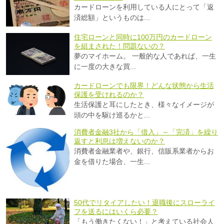
カードローンを利用している人にとって「返
済総額」というものは...
住宅ローンと同時に100万円のカードローン
を組まされた！問題ないの？
夢のマイホーム。 一般的な人であれば、一生
に一度の大きな買...
カードローンでも限界！どんな状態から生活
保護を受けれるのか？
生活保護と耳にしたとき、様々なイメージが
頭の中を駆け巡るかと...
消費者金融3社から「借入」～「完済」を繰り
返すと利息は増えないのか？
消費者金融業者や、銀行、信販系業者からお
金を借りた場合、一生...
50代でリタイアしたい！退職後にスローライ
フを送るにはいくら必要？
「もう働きたくない！」と考えている社会人