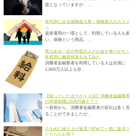
題となっていますが、...
年代別にみる保険加入率～保険加入のススメ
～
資産運用の一環として、利用している人も多
い、保険という商品。...
実はある一定の年収の人がお金を借りがち！
年収別に融資状況をみてみた
消費者金融業者を利用している人は全国に
1,000万人以上も存...
【知っといたほうがイイ話】消費者金融業界
の市場規模は5兆円越え？！
一昔前から、消費者金融業者の宣伝は多く見
ることができましたが...
小まめに繰り上げ返済？貯めて一気に返済？
どちらがお得？