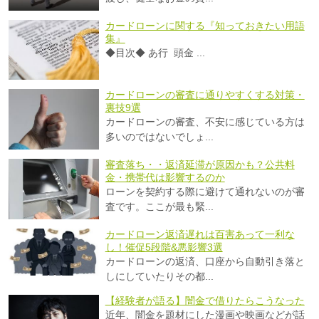
カードローンに関する『知っておきたい用語
集』
◆目次◆ あ行 頭金 ...
カードローンの審査に通りやすくする対策・
裏技9選
カードローンの審査、不安に感じている方は
多いのではないでしょ...
審査落ち・・返済延滞が原因かも？公共料
金・携帯代は影響するのか
ローンを契約する際に避けて通れないのが審
査です。ここが最も緊...
カードローン返済遅れは百害あって一利な
し！催促5段階&悪影響3選
カードローンの返済、口座から自動引き落と
しにしていたりその都...
【経験者が語る】闇金で借りたらこうなった
近年、闇金を題材にした漫画や映画などが話