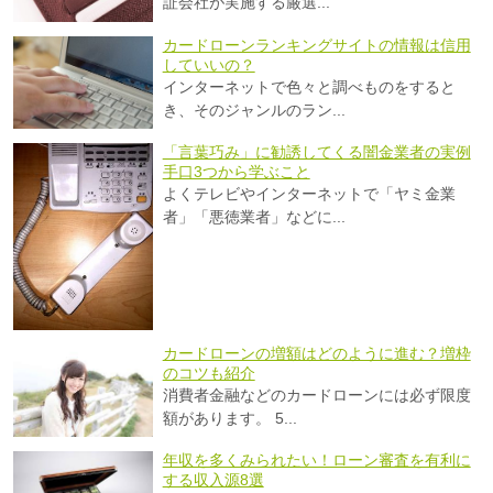
証会社が実施する厳選...
カードローンランキングサイトの情報は信用
していいの？
インターネットで色々と調べものをすると
き、そのジャンルのラン...
「言葉巧み」に勧誘してくる闇金業者の実例
手口3つから学ぶこと
よくテレビやインターネットで「ヤミ金業
者」「悪徳業者」などに...
カードローンの増額はどのように進む？増枠
のコツも紹介
消費者金融などのカードローンには必ず限度
額があります。 5...
年収を多くみられたい！ローン審査を有利に
する収入源8選