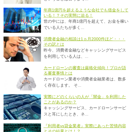
年商1億円を超えるような会社でも借金をして
いる！？その実態に迫る！
世の中には、年商1億円を超えて、お金を稼い
でいる人たちが多く...
消費者金融の相談は1ヵ月2000件ほど・・・
その訳とは
昨今、消費者金融などキャッシングサービス
を利用している人は、...
カードローンの審査は厳格化傾向！プロが語
る審査事情とは
カードローン業者や消費者金融業者は、数多
く存在します。 そ...
実際にどのくらいの人が「闇金」を利用した
ことがあるのか？
キャッシングサービス、カードローンサービ
スと耳にしたとき、ネ...
『利用者vs貸金業者』実際にあった苦情内容
とその結果とは！？