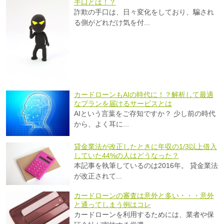
手口とは！？
詐欺の手口は、日々変化をしており、騙され
る側がどれだけ気を付...
カードローンもAIの時代に！？解析して最適
なプランを届けるサービスとは
AIという言葉をご存知ですか？ 少し前の時代
から、よく耳に...
貸金業法が改正したときに年収の1/3以上借入
していた44%の人はどうなった？
本記事を執筆しているのは2016年。 貸金業法
が改正されて...
カードローンの審査は意外と多い・・・意外
と通ってしまう例はコレ
カードローンを利用するためには、業者や保