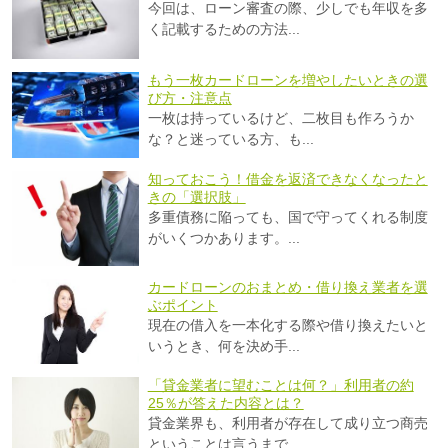
今回は、ローン審査の際、少しでも年収を多
く記載するための方法...
もう一枚カードローンを増やしたいときの選
び方・注意点
一枚は持っているけど、二枚目も作ろうか
な？と迷っている方、も...
知っておこう！借金を返済できなくなったと
きの「選択肢」
多重債務に陥っても、国で守ってくれる制度
がいくつかあります。...
カードローンのおまとめ・借り換え業者を選
ぶポイント
現在の借入を一本化する際や借り換えたいと
いうとき、何を決め手...
「貸金業者に望むことは何？」利用者の約
25％が答えた内容とは？
貸金業界も、利用者が存在して成り立つ商売
ということは言うまで...