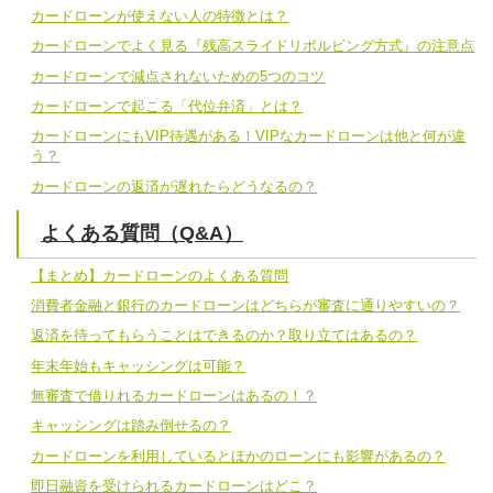
カードローンが使えない人の特徴とは？
カードローンでよく見る『残高スライドリボルビング方式』の注意点
カードローンで減点されないための5つのコツ
カードローンで起こる「代位弁済」とは？
カードローンにもVIP待遇がある！VIPなカードローンは他と何が違
う？
カードローンの返済が遅れたらどうなるの？
よくある質問（Q&A）
【まとめ】カードローンのよくある質問
消費者金融と銀行のカードローンはどちらが審査に通りやすいの？
返済を待ってもらうことはできるのか？取り立てはあるの？
年末年始もキャッシングは可能？
無審査で借りれるカードローンはあるの！？
キャッシングは踏み倒せるの？
カードローンを利用しているとほかのローンにも影響があるの？
即日融資を受けられるカードローンはどこ？