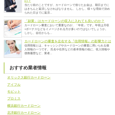
の？
当たり前のことですが、カードローンで借りたお金は、期日までに
はきちんと返済しなければなりません。 しかし、様々な理由で決め
られた日までに返済...
「副業」はカードローンの収入に入れても良いのか？
カードローン審査において重要なのが、「年収」です。年収は月収
+ボーナスなどをイメージされる方が多いのではないでしょうか。
しかし、会社からも...
カードローンの審査を左右する『信用情報』の影響力とは
信用情報とは、キャッシングやカードローンの審査に用いられる個
人情報の一つです。 氏名や住所などの基本情報の他に、収入情報や
債務履歴など、業者...
おすすめ業者情報
オリックス銀行カードローン
アイフル
モビット
プロミス
横浜銀行カードローン
北洋銀行カードローン