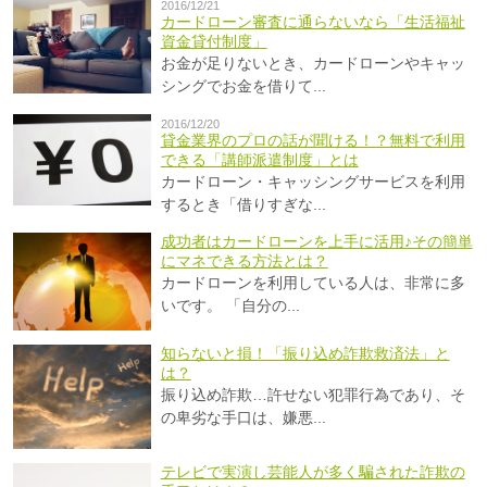
2016/12/21
カードローン審査に通らないなら「生活福祉
資金貸付制度」
お金が足りないとき、カードローンやキャッ
シングでお金を借りて...
2016/12/20
貸金業界のプロの話が聞ける！？無料で利用
できる「講師派遣制度」とは
カードローン・キャッシングサービスを利用
するとき「借りすぎな...
成功者はカードローンを上手に活用♪その簡単
にマネできる方法とは？
カードローンを利用している人は、非常に多
いです。 「自分の...
知らないと損！「振り込め詐欺救済法」と
は？
振り込め詐欺…許せない犯罪行為であり、そ
の卑劣な手口は、嫌悪...
テレビで実演し芸能人が多く騙された詐欺の