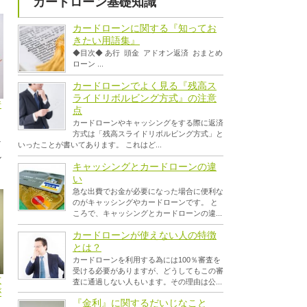
カードローン基礎知識
カードローンに関する『知ってお
きたい用語集』
◆目次◆ あ行 頭金 アドオン返済 おまとめ
ローン ...
カードローンでよく見る『残高ス
ライドリボルビング方式』の注意
借
点
カードローンやキャッシングをする際に返済
方式は「残高スライドリボルビング方式」と
な
いったことが書いてあります。 これはど...
ル
キャッシングとカードローンの違
い
急な出費でお金が必要になった場合に便利な
のがキャッシングやカードローンです。 と
ころで、キャッシングとカードローンの違...
カードローンが使えない人の特徴
とは？
カードローンを利用する為には100％審査を
受ける必要がありますが、どうしてもこの審
亡
査に通過しない人もいます。その理由は公...
が
『金利』に関するだいじなこと