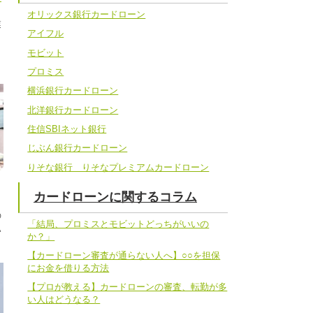
オリックス銀行カードローン
業
アイフル
。
モビット
プロミス
横浜銀行カードローン
北洋銀行カードローン
住信SBIネット銀行
じぶん銀行カードローン
りそな銀行 りそなプレミアムカードローン
カードローンに関するコラム
の
「結局、プロミスとモビットどっちがいいの
い
か？」
【カードローン審査が通らない人へ】○○を担保
にお金を借りる方法
【プロが教える】カードローンの審査、転勤が多
い人はどうなる？