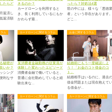
したらど
きるのか？
ったら？対処法4選
カードローンを利用すると
世の中には、様々な「悪徳
月返済し
き、長く利用しているにもか
者」という存在があります
低返済額
かわらず最...
どこ...
コラム
カードローンに関するコラム
お金に関するコラム
る秘密が
某消費者金融勤務の従業員が
結婚前にもう一度確認しよ
良いか？
体験した変わったエピソード
う！「お金のコト借金のコ
ト」
ッシング
消費者金融で働いていると、
結婚相手はいるのに、過去
便利なサ
普通に会社勤めしていると経
借金問題または現在抱えて
験出来な...
る借金が...
カードローンに関するコラム
カードローンに関するコラム