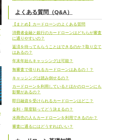
よくある質問（Q&A）
【まとめ】カードローンのよくある質問
と
消費者金融と銀行のカードローンはどちらが審査
る
に通りやすいの？
て
返済を待ってもらうことはできるのか？取り立て
影
はあるの？
年末年始もキャッシングは可能？
無審査で借りれるカードローンはあるの！？
キャッシングは踏み倒せるの？
カードローンを利用しているとほかのローンにも
影響があるの？
即日融資を受けられるカードローンはどこ？
金利・限度額ってどう決まるの？
の
水商売の人もカードローンを利用できるのか？
お
審査に通るにはどうすればいい？
カ