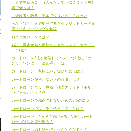
【専業主婦必見】収入がなくても借入ＯＫ？夫名
義で借入は？
【経験者が語る】闇金で借りたらこうなった
法
あなたはどこまで知ってる？クレジットカードを
得
使ったキャッシングを解説
が
おまとめローンとは？
お試し審査がある便利なキャッシング・カードロ
ーン紹介
カードローン3枚を整理してベストな1枚に「オ
ンリーワンにした決め手」とは
カードローン、家族にバレないためには？
カードローンが使えない人の特徴とは？
利
カードローンでよく見る『残高スライドリボルビ
ング方式』の注意点
外
カードローンで減点されないための5つのコツ
ま
カードローンで起こる「代位弁済」とは？
カードローンにもVIP待遇がある！VIPなカード
ローンは他と何が違う？
カードローンの返済が遅れたらどうなるの？