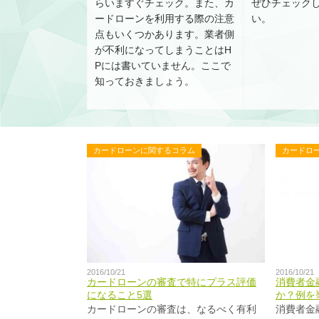
らいますぐチェック。また、カ
ぜひチェック
ードローンを利用する際の注意
い。
点もいくつかあります。業者側
が不利になってしまうことはH
Pには書いていません。ここで
知っておきましょう。
カードローンに関するコラム
カードロ
2016/10/21
2016/10/21
カードローンの審査で特にプラス評価
消費者金
になること5選
か？例を
カードローンの審査は、なるべく有利
消費者金