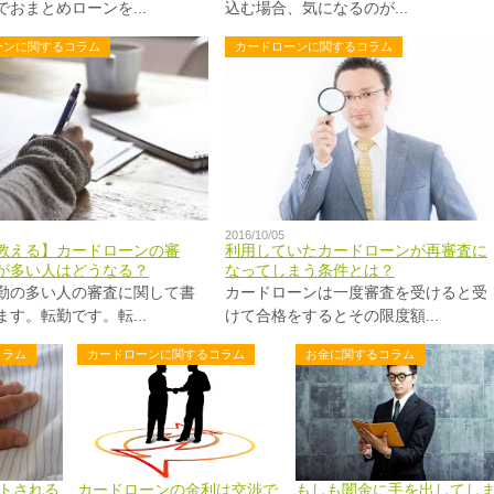
おまとめローンを...
込む場合、気になるのが...
ーンに関するコラム
カードローンに関するコラム
2016/10/05
教える】カードローンの審
利用していたカードローンが再審査に
が多い人はどうなる？
なってしまう条件とは？
勤の多い人の審査に関して書
カードローンは一度審査を受けると受
す。転勤です。転...
けて合格をするとその限度額...
コラム
カードローンに関するコラム
お金に関するコラム
トされる
カードローンの金利は交渉で
もしも闇金に手を出してし