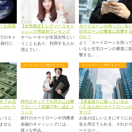
！お得度
【女性限定】レディースキャ
カードローンを持っている
ッシング用途別ランキング
住宅ローンの審査に影響す
のか？
でのキャ
オペレーターが全員女性とい
よく「カードローンを持っ
外旅行に
うこともあり、利用する人が
いると住宅ローンの審査に
増えてい...
響する」...
カードローンに関するコラム
カードローンに関するコラム
をフル活
時代はネットでも対人には勝
【資金繰りに困っている人
ンのいろ
てない！？店舗で申し込むメ
へ】法人向けカードローン
リット
すべて
いうと、
銀行のカードローンや消費者
お金がほしいときにすぐに
ません
金融のキャッシングには、
金を用立てられる、それが
様々な申込...
ードロー...