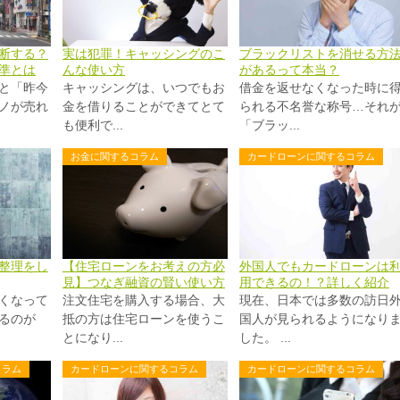
断する？
実は犯罪！キャッシングのこ
ブラックリストを消せる方
準とは
んな使い方
があるって本当？
と「昨今
キャッシングは、いつでもお
借金を返せなくなった時に
ノが売れ
金を借りることができてとて
られる不名誉な称号…それ
も便利で...
「ブラッ...
お金に関するコラム
カードローンに関するコラム
整理をし
【住宅ローンをお考えの方必
外国人でもカードローンは
見】つなぎ融資の賢い使い方
用できるの！？詳しく紹介
くなって
注文住宅を購入する場合、大
現在、日本では多数の訪日
るのが
抵の方は住宅ローンを使うこ
国人が見られるようになり
とになり...
した。 ...
コラム
カードローンに関するコラム
カードローンに関するコラム