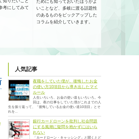
く知りたいこと
ためにも知っておいたほうがよ
参考にしてみて
いことなど、多岐に渡る話題性
のあるものをピックアップした
コラムを紹介していきます。
人気記事
夜職をしていた僕が、後悔したお金
の使い方10項目から導き出したマイ
ルール
人生いろいろ、お金の使い道もいろいろ。今
回は、夜の仕事をしていた僕がこれまでの人
生を振り返って、「後悔しているお金の使い道10項目」とそ
れを...
銀行カードローンを批判し社会問題
の
にする風潮に疑問を抱かずにはいら
れない
し
「カードローン・キャッシング」と聞くとど