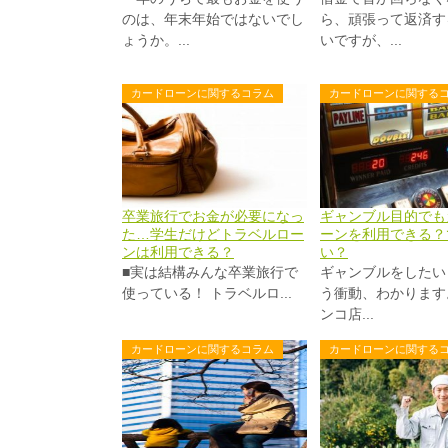
のは、年末年始ではないでし
ら、頑張って返済す
ょうか。...
いですが、...
カードローンに関するコラム
カードローンに関する
卒業旅行でお金が必要になっ
ギャンブル目的でも
た…学生だけどトラベルロー
ーンを利用できる？
ンは利用できる？
い？
■実は結構みんな卒業旅行で
ギャンブルをしたい
使っている！ トラベルロ...
う衝動、わかります
ンコ店...
カードローンに関するコラム
カードローンに関する