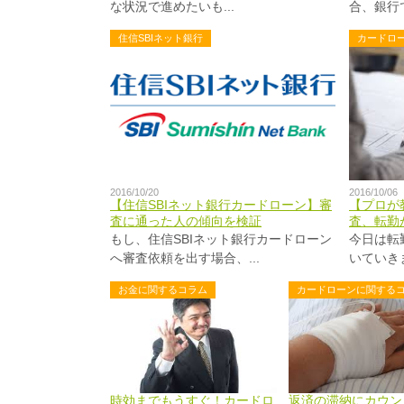
な状況で進めたいも...
合、銀行で
住信SBIネット銀行
カードロ
2016/10/20
2016/10/06
【住信SBIネット銀行カードローン】審
【プロが
査に通った人の傾向を検証
査、転勤
もし、住信SBIネット銀行カードローン
今日は転
へ審査依頼を出す場合、...
いていきま
お金に関するコラム
カードローンに関する
時効までもうすぐ！カードロ
返済の滞納にカウン