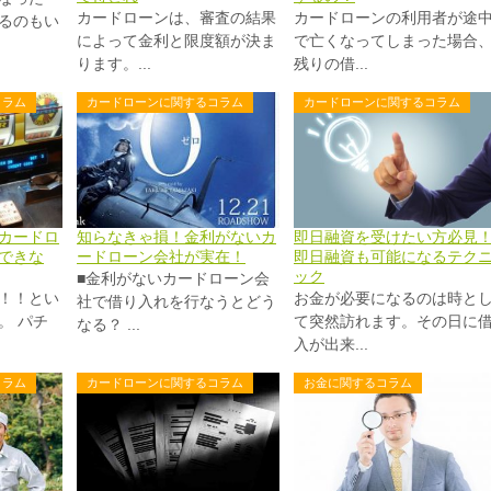
カードローンは、審査の結果
カードローンの利用者が途
るのもい
によって金利と限度額が決ま
で亡くなってしまった場合
ります。...
残りの借...
コラム
カードローンに関するコラム
カードローンに関するコラム
カードロ
知らなきゃ損！金利がないカ
即日融資を受けたい方必見
できな
ードローン会社が実在！
即日融資も可能になるテク
ック
■金利がないカードローン会
！！とい
お金が必要になるのは時と
社で借り入れを行なうとどう
。 パチ
て突然訪れます。その日に
なる？ ...
入が出来...
コラム
カードローンに関するコラム
お金に関するコラム