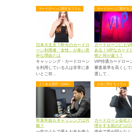
カードローンに関するコラム
カードローンに関する
日本大丈夫？昨今のカードロ
カードローンにもVI
ーン利用者「女性」が多い意
ある！VIPなカード
外な理由とは
他と何が違う？
キャッシング・カードローン
VIP待遇カードロー
を利用している人は非常に多
審査基準を高くして
いとご存...
選して...
よくある質問（Q&A）
お金に関するコラム
年末年始もキャッシングは可
カードローン会社と
能？
理をする前の2つの
一年のうちで最もお金を使う
借金で首が回らなく