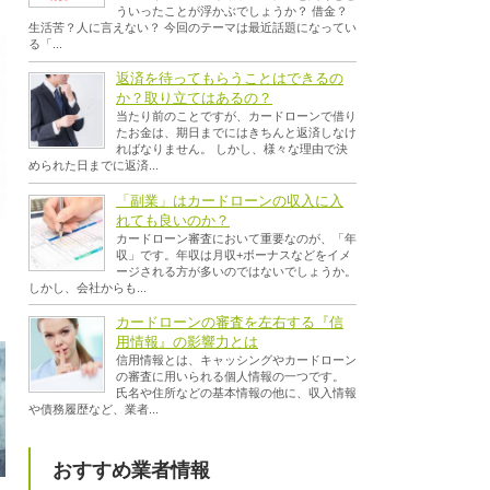
ういったことが浮かぶでしょうか？ 借金？
生活苦？人に言えない？ 今回のテーマは最近話題になってい
る「...
返済を待ってもらうことはできるの
か？取り立てはあるの？
当たり前のことですが、カードローンで借り
たお金は、期日までにはきちんと返済しなけ
ればなりません。 しかし、様々な理由で決
められた日までに返済...
「副業」はカードローンの収入に入
れても良いのか？
カードローン審査において重要なのが、「年
収」です。年収は月収+ボーナスなどをイメ
ージされる方が多いのではないでしょうか。
しかし、会社からも...
カードローンの審査を左右する『信
用情報』の影響力とは
信用情報とは、キャッシングやカードローン
の審査に用いられる個人情報の一つです。
氏名や住所などの基本情報の他に、収入情報
や債務履歴など、業者...
おすすめ業者情報
ま