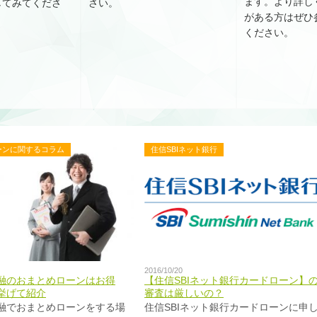
ます。より詳し
してみてくださ
さい。
がある方はぜひ
ください。
ーンに関するコラム
住信SBIネット銀行
2016/10/20
融のおまとめローンはお得
【住信SBIネット銀行カードローン】
挙げて紹介
審査は厳しいの？
融でおまとめローンをする場
住信SBIネット銀行カードローンに申