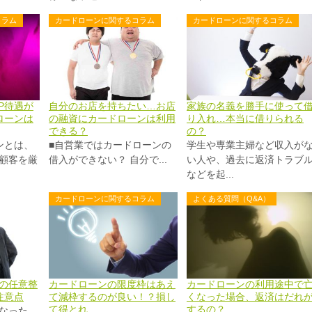
コラム
カードローンに関するコラム
カードローンに関するコラム
P待遇が
自分のお店を持ちたい…お店
家族の名義を勝手に使って
ローンは
の融資にカードローンは利用
り入れ…本当に借りられる
できる？
の？
ンとは、
■自営業ではカードローンの
学生や専業主婦など収入が
顧客を厳
借入ができない？ 自分で...
い人や、過去に返済トラブ
などを起...
カードローンに関するコラム
よくある質問（Q&A）
の任意整
カードローンの限度枠はあえ
カードローンの利用途中で
注意点
て減枠するのが良い！？損し
くなった場合、返済はだれ
て得とれ
するの？
なった