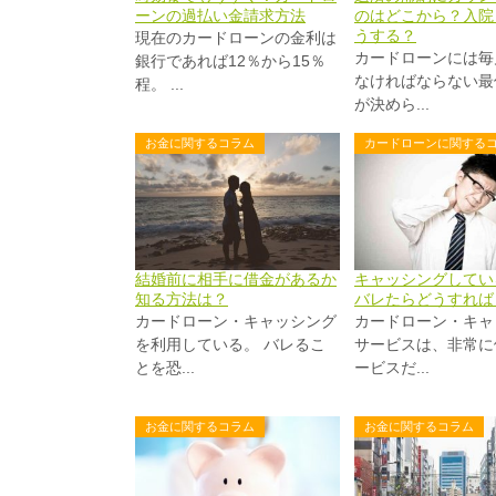
ーンの過払い金請求方法
のはどこから？入院
うする？
現在のカードローンの金利は
カードローンには毎
銀行であれば12％から15％
なければならない最
程。 ...
が決めら...
お金に関するコラム
カードローンに関する
結婚前に相手に借金があるか
キャッシングしてい
知る方法は？
バレたらどうすれば
カードローン・キャッシング
カードローン・キャ
を利用している。 バレるこ
サービスは、非常に
とを恐...
ービスだ...
お金に関するコラム
お金に関するコラム