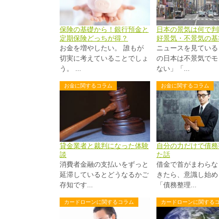
保険の基礎から！銀行預金と
日本の景気は何で判
定期保険どっちが得？
好景気・不景気の基
お金を増やしたい。 誰もが
ニュースを見ている
切実に考えていることでしょ
の日本は不景気でモ
う。 ...
ない」「...
お金に関するコラム
お金に関するコラム
貸金業者と裁判になった体験
自分の力だけで債務
談
た話
消費者金融の支払いをずっと
借金で首がまわらな
延滞しているとどうなるかご
きたら、意識し始め
存知です...
「債務整理...
カードローンに関するコラム
カードローンに関する