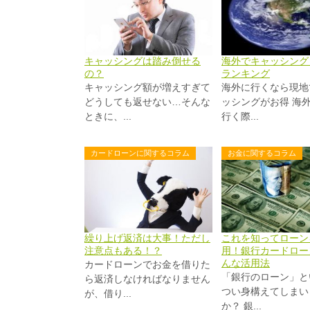
キャッシングは踏み倒せる
海外でキャッシング
の？
ランキング
キャッシング額が増えすぎて
海外に行くなら現地
どうしても返せない…そんな
ッシングがお得 海
ときに、...
行く際...
カードローンに関するコラム
お金に関するコラム
繰り上げ返済は大事！ただし
これを知ってローン
注意点もある！？
用！銀行カードロー
んな活用法
カードローンでお金を借りた
「銀行のローン」と
ら返済しなければなりません
つい身構えてしまい
が、借り...
か？ 銀...