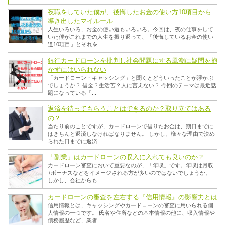
夜職をしていた僕が、後悔したお金の使い方10項目から
導き出したマイルール
人生いろいろ、お金の使い道もいろいろ。今回は、夜の仕事をして
いた僕がこれまでの人生を振り返って、「後悔しているお金の使い
道10項目」とそれを...
銀行カードローンを批判し社会問題にする風潮に疑問を抱
かずにはいられない
「カードローン・キャッシング」と聞くとどういったことが浮かぶ
でしょうか？ 借金？生活苦？人に言えない？ 今回のテーマは最近話
題になっている「...
返済を待ってもらうことはできるのか？取り立てはある
の？
当たり前のことですが、カードローンで借りたお金は、期日までに
はきちんと返済しなければなりません。 しかし、様々な理由で決め
られた日までに返済...
「副業」はカードローンの収入に入れても良いのか？
カードローン審査において重要なのが、「年収」です。年収は月収
+ボーナスなどをイメージされる方が多いのではないでしょうか。
しかし、会社からも...
カードローンの審査を左右する『信用情報』の影響力とは
信用情報とは、キャッシングやカードローンの審査に用いられる個
人情報の一つです。 氏名や住所などの基本情報の他に、収入情報や
債務履歴など、業者...