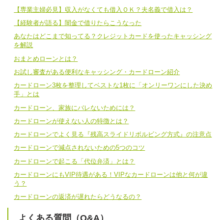
【専業主婦必見】収入がなくても借入ＯＫ？夫名義で借入は？
【経験者が語る】闇金で借りたらこうなった
あなたはどこまで知ってる？クレジットカードを使ったキャッシング
を解説
おまとめローンとは？
お試し審査がある便利なキャッシング・カードローン紹介
カードローン3枚を整理してベストな1枚に「オンリーワンにした決め
手」とは
カードローン、家族にバレないためには？
カードローンが使えない人の特徴とは？
カードローンでよく見る『残高スライドリボルビング方式』の注意点
カードローンで減点されないための5つのコツ
カードローンで起こる「代位弁済」とは？
カードローンにもVIP待遇がある！VIPなカードローンは他と何が違
う？
カードローンの返済が遅れたらどうなるの？
よくある質問（Q&A）