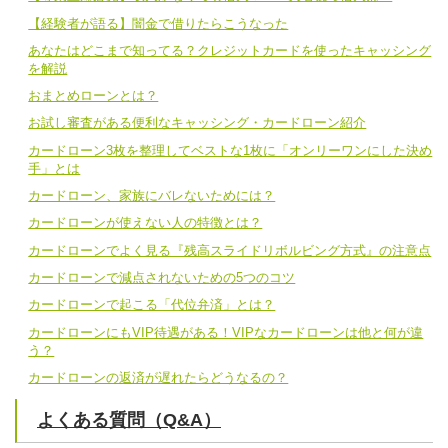
【経験者が語る】闇金で借りたらこうなった
あなたはどこまで知ってる？クレジットカードを使ったキャッシング
を解説
おまとめローンとは？
お試し審査がある便利なキャッシング・カードローン紹介
カードローン3枚を整理してベストな1枚に「オンリーワンにした決め
手」とは
カードローン、家族にバレないためには？
カードローンが使えない人の特徴とは？
カードローンでよく見る『残高スライドリボルビング方式』の注意点
カードローンで減点されないための5つのコツ
カードローンで起こる「代位弁済」とは？
カードローンにもVIP待遇がある！VIPなカードローンは他と何が違
う？
カードローンの返済が遅れたらどうなるの？
よくある質問（Q&A）