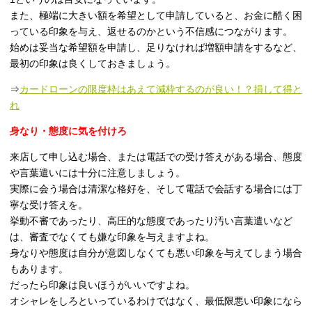
また、極端に大きい額を希望として申請していると、お金に酷く困
っている印象を与え、返せるのかという不信感につながります。
始めは妥当な希望額を申請し、足りなければ増額申請をするなど、
最初の印象は良くしておきましょう。
⇒
カードローンの限度枠はあえて減枠するのが良い！？損して得と
れ
身なり・態度に気を付けろ
来店して申し込む場合、または電話での受け答えがある場合、態度
や言葉遣いには十分に注意しましょう。
実際に会う場合は清潔な格好を、そして電話で会話する場合には丁
寧な受け答えを。
挙動不審であったり、高圧的な態度であったり汚い言葉遣いなど
は、審査でなくても嫌な印象を与えますよね。
身なりや態度は自分が意図しなくても悪い印象を与えてしまう場合
もあります。
だったら印象は良いほうがいいですよね。
オシャレをしろといっているわけではなく、最低限悪い印象になら