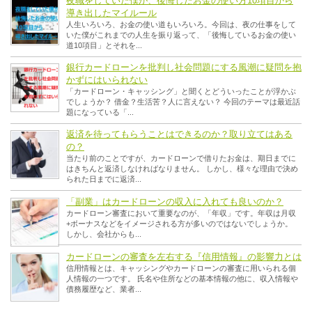
夜職をしていた僕が、後悔したお金の使い方10項目から
導き出したマイルール
人生いろいろ、お金の使い道もいろいろ。今回は、夜の仕事をして
いた僕がこれまでの人生を振り返って、「後悔しているお金の使い
道10項目」とそれを...
銀行カードローンを批判し社会問題にする風潮に疑問を抱
かずにはいられない
「カードローン・キャッシング」と聞くとどういったことが浮かぶ
でしょうか？ 借金？生活苦？人に言えない？ 今回のテーマは最近話
題になっている「...
返済を待ってもらうことはできるのか？取り立てはある
の？
当たり前のことですが、カードローンで借りたお金は、期日までに
はきちんと返済しなければなりません。 しかし、様々な理由で決め
られた日までに返済...
「副業」はカードローンの収入に入れても良いのか？
カードローン審査において重要なのが、「年収」です。年収は月収
+ボーナスなどをイメージされる方が多いのではないでしょうか。
しかし、会社からも...
カードローンの審査を左右する『信用情報』の影響力とは
信用情報とは、キャッシングやカードローンの審査に用いられる個
人情報の一つです。 氏名や住所などの基本情報の他に、収入情報や
債務履歴など、業者...