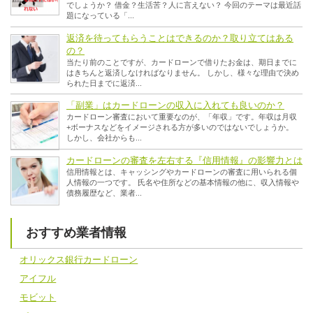
でしょうか？ 借金？生活苦？人に言えない？ 今回のテーマは最近話
題になっている「...
返済を待ってもらうことはできるのか？取り立てはある
の？
当たり前のことですが、カードローンで借りたお金は、期日までに
はきちんと返済しなければなりません。 しかし、様々な理由で決め
られた日までに返済...
「副業」はカードローンの収入に入れても良いのか？
カードローン審査において重要なのが、「年収」です。年収は月収
+ボーナスなどをイメージされる方が多いのではないでしょうか。
しかし、会社からも...
カードローンの審査を左右する『信用情報』の影響力とは
信用情報とは、キャッシングやカードローンの審査に用いられる個
人情報の一つです。 氏名や住所などの基本情報の他に、収入情報や
債務履歴など、業者...
おすすめ業者情報
オリックス銀行カードローン
アイフル
モビット