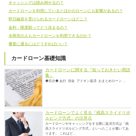
キャッシングは踏み倒せるの？
カードローンを利用しているとほかのローンにも影響があるの？
即日融資を受けられるカードローンはどこ？
金利・限度額ってどう決まるの？
水商売の人もカードローンを利用できるのか？
審査に通るにはどうすればいい？
カードローン基礎知識
カードローンに関する『知っておきたい用語
集』
◆目次◆ あ行 頭金 アドオン返済 おまとめローン ...
カードローンでよく見る『残高スライドリボ
ルビング方式』の注意点
カードローンやキャッシングをする際に返済方式は「残
高スライドリボルビング方式」といったことが書いてあ
ります。 これはど...