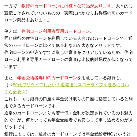
一方で、
銀行のカードローンには様々な商品があります。
大々的に
宣伝こそされていないものの、実際にはかなりお得感の高いカード
ローン商品もあります。
例えば、
住宅ローン利用者専用カードローン
。
同じ銀行の住宅ローンを利用している人向けのカードローンで、通
常のカードローンに比べて低金利なのが大きなメリットです。
住宅ローンの申込ですでに厳しい審査をクリアしているため、住宅
ローン利用者専用カードローンの審査は比較的難易度が低くなって
います。
また、
年金受給者専用のカードローン
を用意している銀行も。
（⇒
50代でリタイアしたい！退職後にスローライフを送るにはい
くら必要？
）
これも、同じ銀行の口座を年金受け取りの口座に指定していると利
用できるカードローンです。
通常のカードローンよりも若干低く金利が設定されているのも魅力
的ですが、何といっても年金受給者でも安心して申し込めるのがメ
リットです。
銀行によっては、通常のカードローンでは年金受給者NGというと