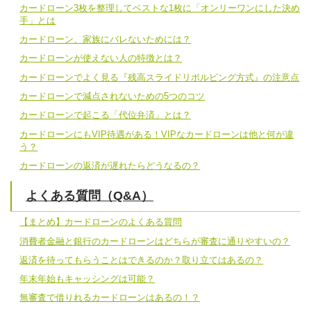
カードローン3枚を整理してベストな1枚に「オンリーワンにした決め
手」とは
カードローン、家族にバレないためには？
カードローンが使えない人の特徴とは？
カードローンでよく見る『残高スライドリボルビング方式』の注意点
カードローンで減点されないための5つのコツ
カードローンで起こる「代位弁済」とは？
カードローンにもVIP待遇がある！VIPなカードローンは他と何が違
う？
カードローンの返済が遅れたらどうなるの？
よくある質問（Q&A）
【まとめ】カードローンのよくある質問
消費者金融と銀行のカードローンはどちらが審査に通りやすいの？
返済を待ってもらうことはできるのか？取り立てはあるの？
年末年始もキャッシングは可能？
無審査で借りれるカードローンはあるの！？