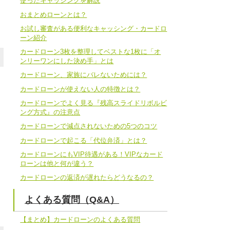
使ったキャッシングを解説
おまとめローンとは？
お試し審査がある便利なキャッシング・カードロ
ーン紹介
カードローン3枚を整理してベストな1枚に「オ
ンリーワンにした決め手」とは
カードローン、家族にバレないためには？
カードローンが使えない人の特徴とは？
カードローンでよく見る『残高スライドリボルビ
ング方式』の注意点
カードローンで減点されないための5つのコツ
カードローンで起こる「代位弁済」とは？
カードローンにもVIP待遇がある！VIPなカード
ローンは他と何が違う？
カードローンの返済が遅れたらどうなるの？
よくある質問（Q&A）
【まとめ】カードローンのよくある質問