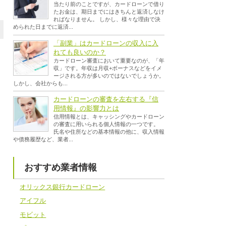
当たり前のことですが、カードローンで借り
たお金は、期日までにはきちんと返済しなけ
ればなりません。 しかし、様々な理由で決
められた日までに返済...
「副業」はカードローンの収入に入
れても良いのか？
カードローン審査において重要なのが、「年
収」です。年収は月収+ボーナスなどをイメ
ージされる方が多いのではないでしょうか。
しかし、会社からも...
カードローンの審査を左右する『信
用情報』の影響力とは
信用情報とは、キャッシングやカードローン
の審査に用いられる個人情報の一つです。
氏名や住所などの基本情報の他に、収入情報
や債務履歴など、業者...
おすすめ業者情報
オリックス銀行カードローン
アイフル
モビット