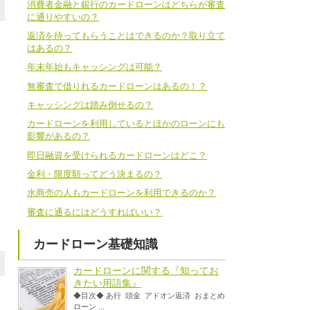
消費者金融と銀行のカードローンはどちらが審査
に通りやすいの？
返済を待ってもらうことはできるのか？取り立て
はあるの？
年末年始もキャッシングは可能？
無審査で借りれるカードローンはあるの！？
キャッシングは踏み倒せるの？
カードローンを利用しているとほかのローンにも
影響があるの？
即日融資を受けられるカードローンはどこ？
金利・限度額ってどう決まるの？
水商売の人もカードローンを利用できるのか？
審査に通るにはどうすればいい？
カードローン基礎知識
カードローンに関する『知ってお
きたい用語集』
◆目次◆ あ行 頭金 アドオン返済 おまとめ
ローン ...