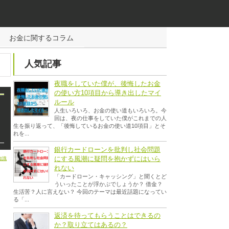
お金に関するコラム
人気記事
夜職をしていた僕が、後悔したお金
の使い方10項目から導き出したマイ
ルール
人生いろいろ、お金の使い道もいろいろ。今
回は、夜の仕事をしていた僕がこれまでの人
生を振り返って、「後悔しているお金の使い道10項目」とそ
れを...
銀行カードローンを批判し社会問題
にする風潮に疑問を抱かずにはいら
知識
れない
「カードローン・キャッシング」と聞くとど
ういったことが浮かぶでしょうか？ 借金？
生活苦？人に言えない？ 今回のテーマは最近話題になってい
る「...
返済を待ってもらうことはできるの
か？取り立てはあるの？