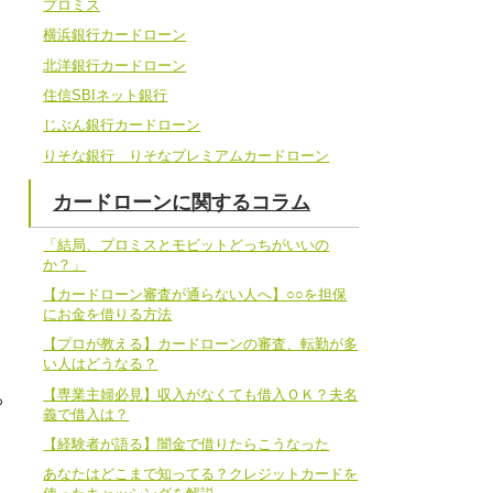
プロミス
横浜銀行カードローン
北洋銀行カードローン
住信SBIネット銀行
じぶん銀行カードローン
りそな銀行 りそなプレミアムカードローン
カードローンに関するコラム
「結局、プロミスとモビットどっちがいいの
か？」
【カードローン審査が通らない人へ】○○を担保
にお金を借りる方法
【プロが教える】カードローンの審査、転勤が多
い人はどうなる？
【専業主婦必見】収入がなくても借入ＯＫ？夫名
っ
義で借入は？
【経験者が語る】闇金で借りたらこうなった
あなたはどこまで知ってる？クレジットカードを