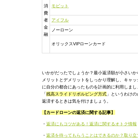
消
モビット
費
者
アイフル
金
ノーローン
融
オリックスVIPローンカード
いかがだったでしょうか？最小返済額が小さいか
メリットとデメリットをしっかり理解し、キャッ
に自分の都合にあったものを計画的に利用しまし
「
残高スライドリボルビング方式
」というわけの
返済するときは気を付けましょう。
【カードローンの返済に関する記事】
・
返済にもコツがある！返済に関するオトク情報
・
返済を待ってもらうことはできるのか？取り立